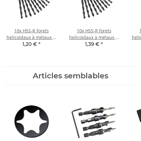
10x HSS-R forets
10x HSS-R forets
helicoidaux à métaux Ø
helicoidaux à métaux Ø
heli
1,6 mm
2,1 mm
1,20 €
*
1,39 €
*
Articles semblables