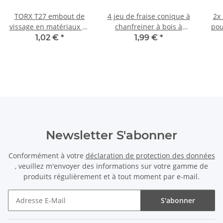
TORX T27 embout de
4 jeu de fraise conique à
2x
vissage en matériaux 25
chanfreiner à bois à
pou
mm long
queue 1/4" six pans
de 
1,02 €
*
1,99 €
*
Newsletter S'abonner
Conformément à votre
déclaration de protection des données
, veuillez m'envoyer des informations sur votre gamme de
produits régulièrement et à tout moment par e-mail.
S'abonner
Newsletter S'abonner