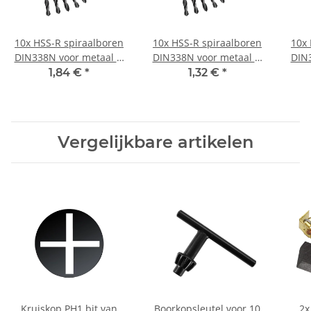
10x HSS-R spiraalboren
10x HSS-R spiraalboren
10x 
DIN338N voor metaal Ø
DIN338N voor metaal Ø
DIN
3,2 mm
0,6 mm
1,84 €
*
1,32 €
*
Vergelijkbare artikelen
Kruiskop PH1 bit van
Boorkopsleutel voor 10
2x