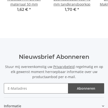
materiaal 50 mm
mm tandkransboorkop
Maki
680
1,62 €
*
1,70 €
*
Nieuwsbrief Abonneren
Stuur mij overeenkomstig uw
Privacybeleid
regelmatig en op
elk gewenst moment herroepbaar informatie over uw
productaanbod per e-mail.
Abonneren
Nieuwsbrief Abonneren
Informatie