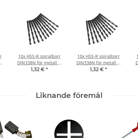
r
10x HSS-R spiralborr
10x HSS-R spiralborr
 Ø
DIN338N för metall Ø
DIN338N för metall Ø
D
1,1 mm
0,6 mm
1,32 €
*
1,32 €
*
Liknande föremål