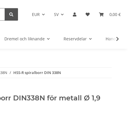
EUR
SV
0,00 €
Dremel och liknande
Reservdelar
Handverktyg
338N
HSS-R spiralborr DIN 338N
borr DIN338N för metall Ø 1,9