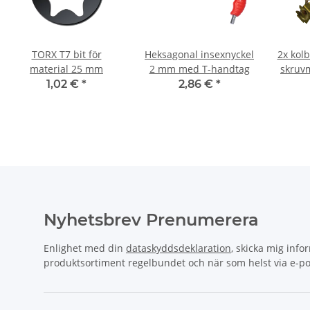
TORX T7 bit för
Heksagonal insexnyckel
2x kolb
material 25 mm
2 mm med T-handtag
skruvm
5
1,02 €
*
2,86 €
*
Nyhetsbrev Prenumerera
Enlighet med din
dataskyddsdeklaration
, skicka mig info
produktsortiment regelbundet och när som helst via e-po