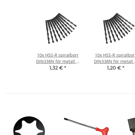
10x HSS-R spiralborr
10x HSS-R spiralbor
DIN338N för metall Ø
DIN338N för metall
1,5 mm
1,6 mm
1,32 €
*
1,20 €
*