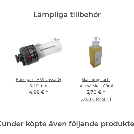
Lämpliga tillbehör
Borrspärr HSS vässa Ø
Skärnings och
3-10 mm
borrvätska 100ml
4,99 €
*
5,70 €
*
57,00 € förbi 1 l
Kunder köpte även följande produkte