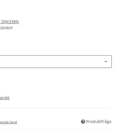
r DIN338N
d GmbH
ande
Produktfråga
ande land