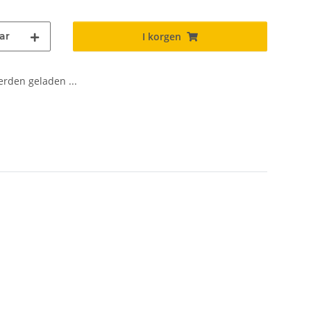
ar
I korgen
den geladen ...