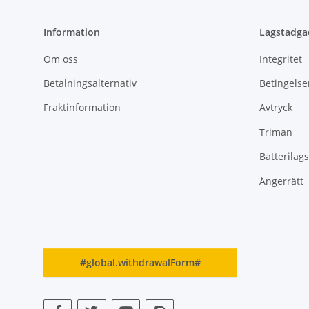
Information
Lagstadga
Om oss
Integritet
Betalningsalternativ
Betingelse
Fraktinformation
Avtryck
Triman
Batterilags
Ångerrätt
#global.withdrawalForm#