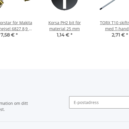
orstar för Makita
Korsa PH2 bit för
TORX T10 skift
ejsel 6827 8,9 x
material 25 mm
med T-hand
,9 x 12,9 mm
7,58 €
*
1,14 €
*
2,71 €
*
rmation om ditt
st.
Nyhetsbrev Prenumerera