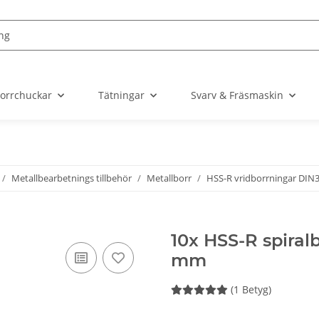
orrchuckar
Tätningar
Svarv & Fräsmaskin
Metallbearbetnings tillbehör
Metallborr
HSS-R vridborrningar DIN
10x HSS-R spiral
mm
(1 Betyg)