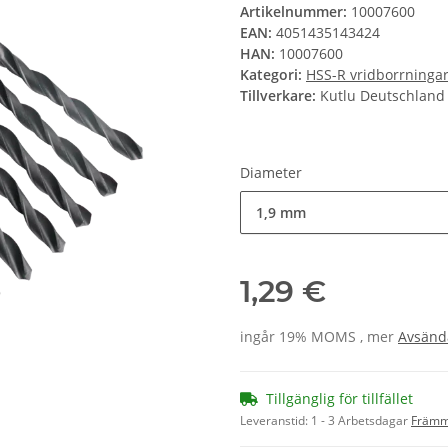
Artikelnummer:
10007600
EAN:
4051435143424
HAN:
10007600
Kategori:
HSS-R vridborrninga
Tillverkare:
Kutlu Deutschlan
Diameter
1,9 mm
1,29 €
ingår 19% MOMS , mer
Avsänd
Tillgänglig för tillfället
Leveranstid:
1 - 3 Arbetsdagar
Främm