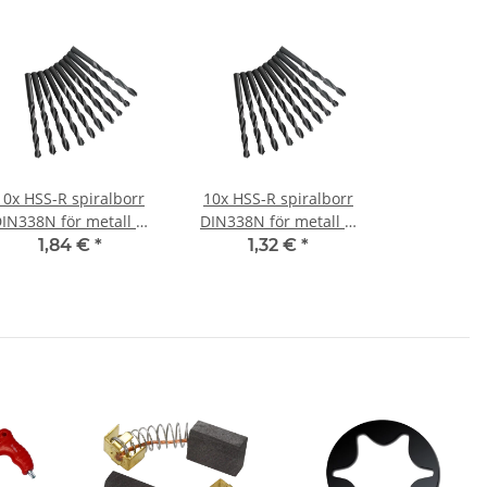
10x HSS-R spiralborr
10x HSS-R spiralborr
IN338N för metall Ø
DIN338N för metall Ø
3,2 mm
0,9 mm
1,84 €
*
1,32 €
*