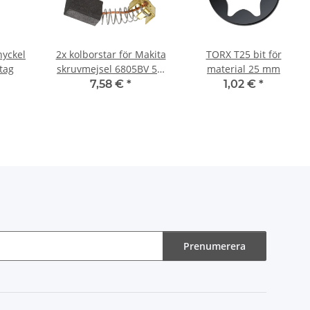
nyckel
2x kolborstar för Makita
TORX T25 bit för
tag
skruvmejsel 6805BV 5 x
material 25 mm
8 x 11 mm
7,58 €
*
1,02 €
*
Prenumerera