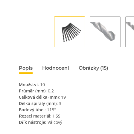
Popis
Hodnocení
Obrázky (15)
Množství:
10
Průměr (mm):
0.2
Celková délka (mm):
19
Délka spirály (mm):
3
Bodový úhel:
118°
Řezací materiál:
HSS
Dřík nástroje:
Válcový