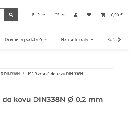
EUR
CS
0,00 €
Dremel a podobně
Náhradní díly
Ruční nářad
S-R DIN338N
HSS-R vrtáků do kovu DIN 338N
ů do kovu DIN338N Ø 0,2 mm