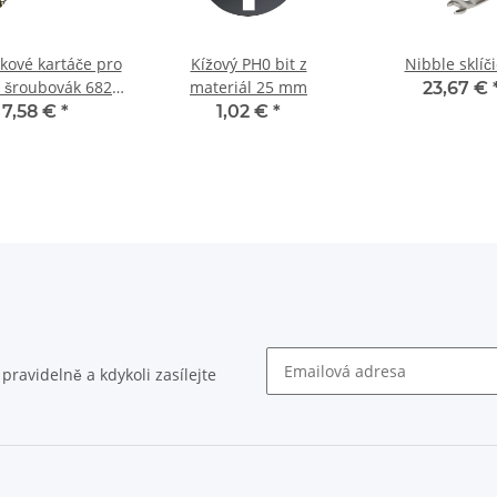
íkové kartáče pro
Kížový PH0 bit z
Nibble sklíč
 šroubovák 6823
materiál 25 mm
23,67 €
x 5,9 x 12,9 mm
7,58 €
*
1,02 €
*
ravidelně a kdykoli zasílejte
Zpravodaj Předplatit