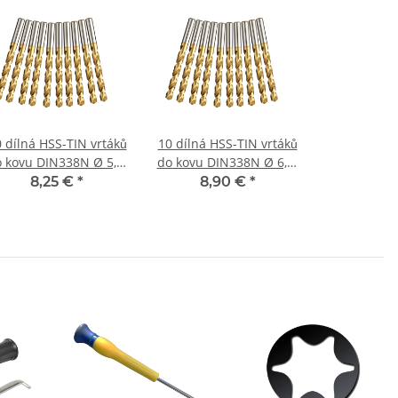
 dílná HSS-TIN vrtáků
10 dílná HSS-TIN vrtáků
 kovu DIN338N Ø 5,1-
do kovu DIN338N Ø 6,1-
6 mm (0,1)
7 mm (0,1)
8,25 €
*
8,90 €
*