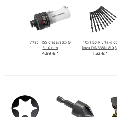
Vrtací HSS ořezávátko Ø
10x HSS-R vrtáků d
3-10 mm
kovu DIN338N Ø 0,3
mm
4,99 €
*
1,32 €
*