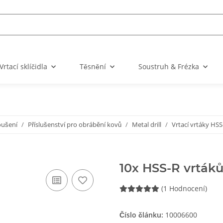
Vrtací sklíčidla
Těsnění
Soustruh & Frézka
oušení
Příslušenství pro obrábění kovů
Metal drill
Vrtací vrtáky HS
10x HSS-R vrták
(1 Hodnocení)
Číslo článku:
10006600