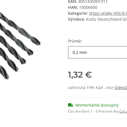
EAN:
4051435001311
HAN:
10006600
Kategorie:
Vrtací vrtáky HSS-R
Výrobce:
Kutlu Deutschland 
Průměr
0,2 mm
1,32 €
zahrnuta 19% Káď , více
Odesl
Momentálně dostupný
Čas doručení:
1 - 3 Pracovní dny
Cizí