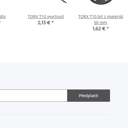
idlo
TORX T10 vyvrtnutí
TORX T10 bit z materiál
50 mm
*
2,13 €
*
1,62 €
*
Předplatit