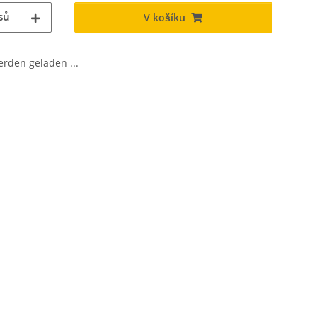
sů
V košíku
den geladen ...