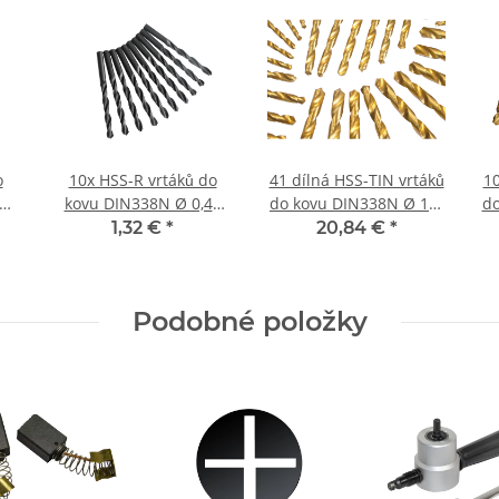
o
10x HSS-R vrtáků do
41 dílná HSS-TIN vrtáků
10
5
kovu DIN338N Ø 0,45
do kovu DIN338N Ø 1-5
do
mm
mm (0,1)
1,32 €
*
20,84 €
*
Podobné položky