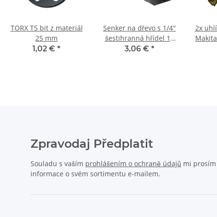
TORX T5 bit z materiál
Senker na dřevo s 1/4"
2x uhl
25 mm
šestihranná hřídel 19
Makita
mm
8,9 
1,02 €
*
3,06 €
*
Zpravodaj Předplatit
Souladu s vaším
prohlášením o ochraně údajů
mi prosím p
informace o svém sortimentu e-mailem.