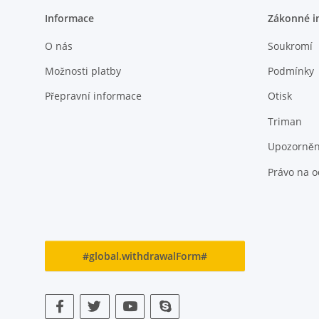
Informace
Zákonné i
O nás
Soukromí
Možnosti platby
Podmínky
Přepravní informace
Otisk
Triman
Upozornění
Právo na 
#global.withdrawalForm#