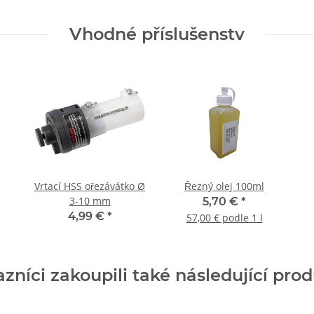
Vhodné příslušenstv
Vrtací HSS ořezávátko Ø
Řezný olej 100ml
3-10 mm
5,70 €
*
4,99 €
*
57,00 € podle 1 l
zníci zakoupili také následující pro