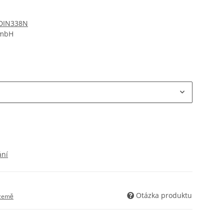
 DIN338N
GmbH
ání
Otázka produktu
 země