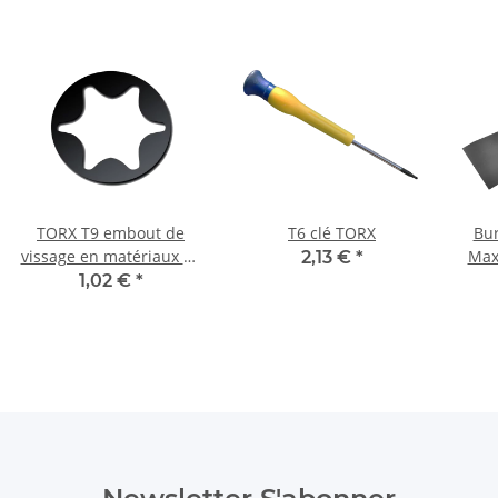
TORX T9 embout de
T6 clé TORX
Bur
vissage en matériaux 25
Max
2,13 €
*
mm long
Bosch
1,02 €
*