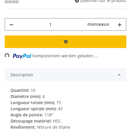
Question sur le produit
étranger
morceaux
ading...
Komponenten werden geladen ...
Description
Quantité:
10
Diamètre (mm):
4
Longueur totale (mm):
75
Longueur spirale (mm):
43
Angle de pointe:
118°
Découpage matériel:
HSS
Revêtement:
Nitrure de titane