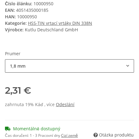
Číslo článku:
10000950
EAN:
4051435000185
HAN:
10000950
Kategorie:
HSS-TIN vrtací vrtáky DIN 338N
Výrobce:
Kutlu Deutschland GmbH
Prumer
1,8 mm
2,31 €
zahrnuta 19% Káď , více
Odeslání
Momentálně dostupný
Otázka produktu
Čas doručení:
1 - 3 Pracovní dny
Cizí země