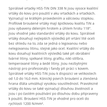
Spirálové vrtačky HSS-TiN DIN 338 N jsou vysoce kvalitní
vrtáky do kovu pro použití v aku vrtačkách a vrtačkách.
Vyznačují se krátkým provedením a válcovou stopkou.
Profilově broušené vrtáky mají špičkovou kvalitu TiN a
jsou vybaveny děleným hrotem a úhlem hrotu 118°.
Jsou vhodné jako standardní vrtáky do kovu. Spirálové
vrtáky dosahují nejlepších výsledků při vrtání lité oceli
bez ohledu na to, zda se jedná o legovanou nebo
nelegovanou litinu, stejně jako ocel. Kvalitní vrtáky do
kovu dosahují kvalitních výsledků také při obrábění
tvárné litiny, spékané litiny, grafitu, nikl-stříbra,
temperované litiny a šedé litiny. Jsou nezbytnými
nástroji pro profesionály i fandy při práci s kovem.
Spirálové vrtáky HSS-TiN jsou k dispozici ve velikostech
od 1,0 do 16,0 mm. Kónický povrch broušení a ztenčená
hrana dláta umožňují vysokou soustřednost. Pravořezné
vrtáky do kovu se také vyznačují dlouhou životností a
jsou i po častém používání po dlouhou dobu připraveny
k použití. Broušení HSS-TiN je vhodné pro oceli do
rychlosti 1200 N/mm².