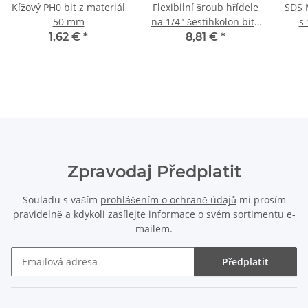
Kížový PH0 bit z materiál
Flexibilní šroub hřídele
SDS M
50 mm
na 1/4" šestihkolon bits
s 
460 mm
1,62 €
*
8,81 €
*
Zpravodaj Předplatit
Souladu s vaším
prohlášením o ochraně údajů
mi prosím
pravidelně a kdykoli zasílejte informace o svém sortimentu e-
mailem.
Předplatit
Zpravodaj Předplatit