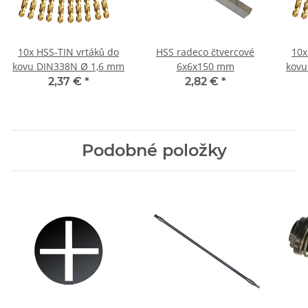
10x HSS-TIN vrtáků do
HSS radeco čtvercové
10x
kovu DIN338N Ø 1,6 mm
6x6x150 mm
kovu
2,37 €
*
2,82 €
*
Podobné položky