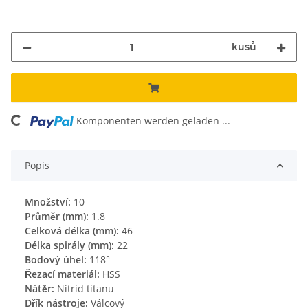
kusů
ng...
Komponenten werden geladen ...
Popis
Množství:
10
Průměr (mm):
1.8
Celková délka (mm):
46
Délka spirály (mm):
22
Bodový úhel:
118°
Řezací materiál:
HSS
Nátěr:
Nitrid titanu
Dřík nástroje:
Válcový