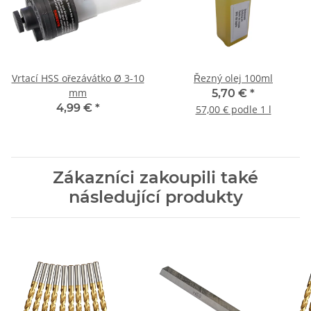
Vrtací HSS ořezávátko Ø 3-10
Řezný olej 100ml
mm
5,70 €
*
4,99 €
*
57,00 € podle 1 l
Zákazníci zakoupili také
následující produkty