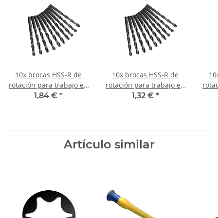
10x brocas HSS-R de
10x brocas HSS-R de
10
rotación para trabajo en
rotación para trabajo en
rota
metal DIN338N Ø 3,2
metal DIN338N Ø 0,6
me
1,84 €
*
1,32 €
*
mm
mm
Artículo similar