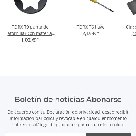
TORX T9 punta de
TORX T6 llave
Cinc
atornillar con material
1
2,13 €
*
25 mm
Bosch
1,02 €
*
Boletín de noticias Abonarse
De acuerdo con su
Declaración de privacidad
, deseo recibir
información periódica y revocable en cualquier momento
sobre su catálogo de productos por correo electrónico.