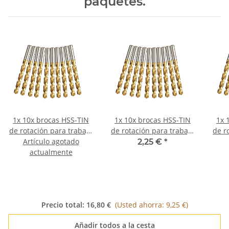
paquetes.
1x
10x brocas HSS-TIN
1x
10x brocas HSS-TIN
1x
de rotación para trabajo
de rotación para trabajo
de r
en metal DIN338N Ø 0,5
Artículo agotado
en metal DIN338N Ø
en m
2,25 €
*
actualmente
mm
0,55 mm
Precio total:
16,80 €
(Usted ahorra: 9,25 €)
Añadir todos a la cesta