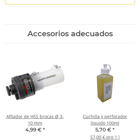
Accesorios adecuados
Afilador de HSS brocas Ø 3-
Cuchilla y perforador
10 mm
líquido 100ml
4,99 €
*
5,70 €
*
57,00 € pro 1 l