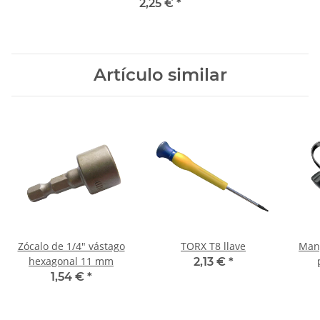
metal DIN338N Ø 0,9 mm
2,25 €
*
Artículo similar
Zócalo de 1/4" vástago
TORX T8 llave
Mang
hexagonal 11 mm
2,13 €
*
dem
1,54 €
*
c