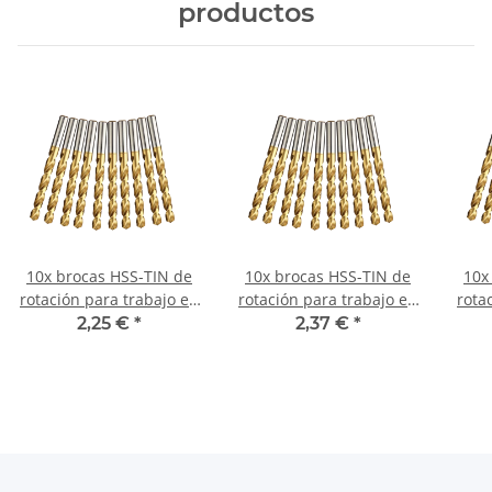
productos
10x brocas HSS-TIN de
10x brocas HSS-TIN de
10x
rotación para trabajo en
rotación para trabajo en
rota
metal DIN338N Ø 1 mm
metal DIN338N Ø 1,4
me
2,25 €
*
2,37 €
*
mm