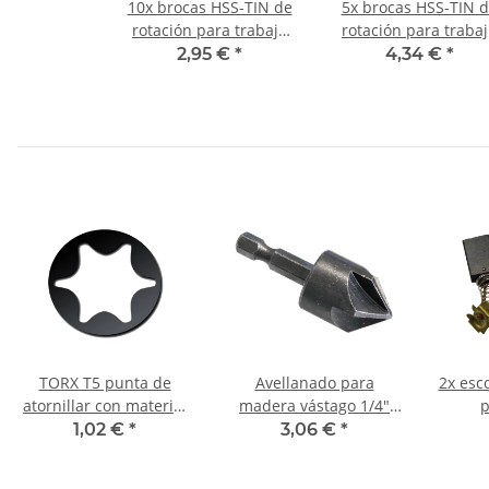
10x brocas HSS-TIN de
5x brocas HSS-TIN 
rotación para trabajo
rotación para traba
en metal DIN338N Ø
en metal DIN338N 
2,95 €
*
4,34 €
*
3,3 mm
10,2 mm
TORX T5 punta de
Avellanado para
2x esc
atornillar con material
madera vástago 1/4"
p
25 mm
hexagonal 19 mm
destor
1,02 €
*
3,06 €
*
x 