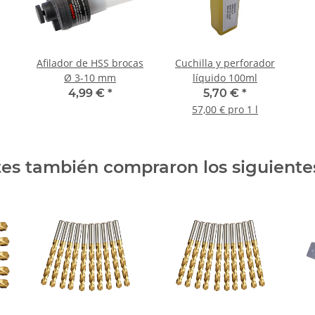
Afilador de HSS brocas
Cuchilla y perforador
Ø 3-10 mm
líquido 100ml
4,99 €
*
5,70 €
*
57,00 € pro 1 l
ntes también compraron los siguiente