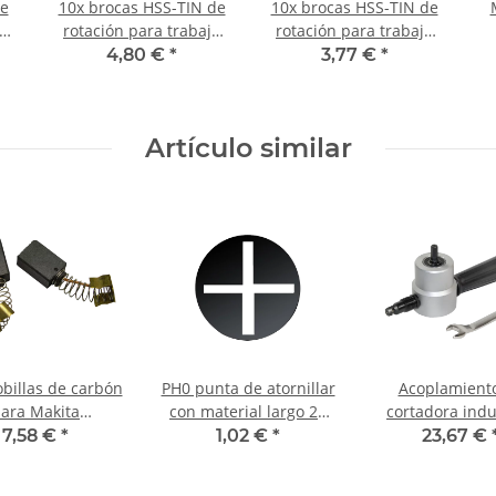
de
10x brocas HSS-TIN de
10x brocas HSS-TIN de
jo
rotación para trabajo
rotación para trabajo
Ø
en metal DIN338N Ø
en metal DIN338N Ø
4,80 €
*
3,77 €
*
6,8 mm
5,2 mm
Artículo similar
obillas de carbón
PH0 punta de atornillar
Acoplamient
ara Makita
con material largo 25
cortadora indu
nillador 6823 8,9
mm
7,58 €
*
1,02 €
*
23,67 €
5,9 x 12,9 mm