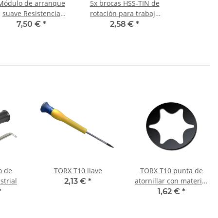
Módulo de arranque
5x brocas HSS-TIN de
suave Resistencia
rotación para trabajo
arranque arranque
en metal DIN338N Ø
7,50 €
*
2,58 €
*
suave LQD-2A
7,6 mm
(15A/250V)
o de
TORX T10 llave
TORX T10 punta de
strial
atornillar con material
2,13 €
*
50 mm
*
1,62 €
*