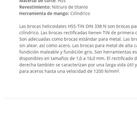
Material de corte:
HSS
Revestimiento:
Nitruro de titanio
Herramienta de mango:
Cilíndrico
Las brocas helicoidales HSS-TiN DIN 338 N son brocas par
cilíndrico. Las brocas rectificadas tienen TiN de primer
Son adecuadas como brocas estándar para metal. Las broc
sin alear, así como acero. Las brocas para metal de alta c
fundición maleable y fundición gris. Son herramientas e
disponibles en tamaños de 1,0 a 16,0 mm. El rectificado d
derecha también se caracterizan por una larga vida útil 
para aceros hasta una velocidad de 1200 N/mm².