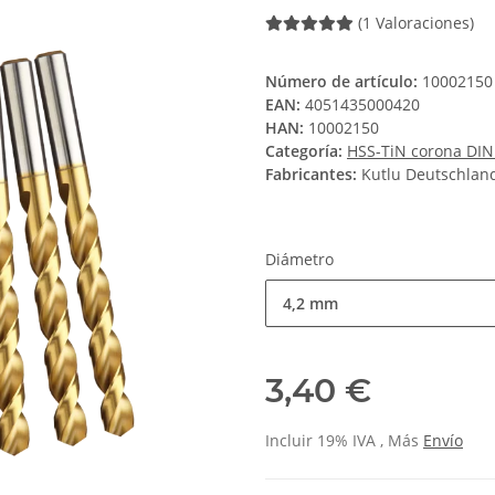
(1 Valoraciones)
Número de artículo:
10002150
EAN:
4051435000420
HAN:
10002150
Categoría:
HSS-TiN corona DI
Fabricantes:
Kutlu Deutschla
Diámetro
4,2 mm
3,40 €
Incluir 19% IVA , Más
Envío