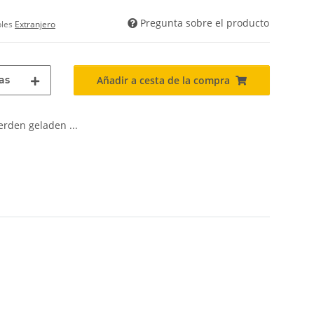
Pregunta sobre el producto
bles
Extranjero
as
Añadir a cesta de la compra
den geladen ...