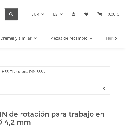
EUR
ES
0,00 €
Dremel y similar
Piezas de recambio
Herramien
HSS-TiN corona DIN 338N
IN de rotación para trabajo en
Ø 4,2 mm