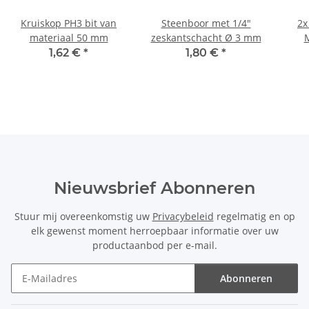
Kruiskop PH3 bit van
Steenboor met 1/4"
2x
materiaal 50 mm
zeskantschacht Ø 3 mm
M
schr
1,62 €
*
1,80 €
*
Nieuwsbrief Abonneren
Stuur mij overeenkomstig uw
Privacybeleid
regelmatig en op
elk gewenst moment herroepbaar informatie over uw
productaanbod per e-mail.
Abonneren
Nieuwsbrief Abonneren