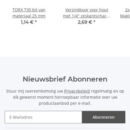
TORX T30 bit van
Verzinkboor voor hout
2x
materiaal 25 mm
met 1/4" zeskantschacht
Maki
13 mm
6821
1,14 €
*
2,69 €
*
Nieuwsbrief Abonneren
Stuur mij overeenkomstig uw
Privacybeleid
regelmatig en op
elk gewenst moment herroepbaar informatie over uw
productaanbod per e-mail.
Abonneren
Nieuwsbrief Abonneren