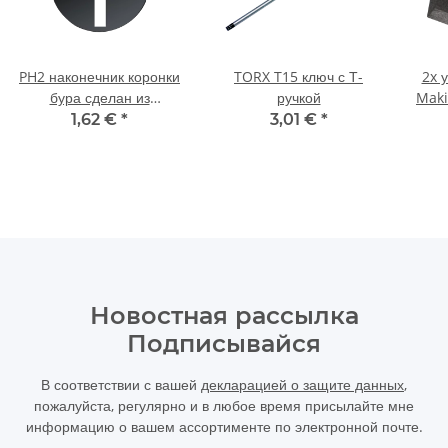
PH2 наконечник коронки
TORX T15 ключ с Т-
2x 
бура сделан из
ручкой
Maki
материал 50 mm
1,62 €
*
3,01 €
*
Новостная рассылка
Подписывайся
В соответствии с вашей
декларацией о защите данных
,
пожалуйста, регулярно и в любое время присылайте мне
информацию о вашем ассортименте по электронной почте.