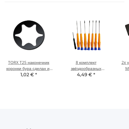
TORX T25 наконечник
8 комплект
2x 
коронки бура сделан из
звёздообразных
M
материала 25 mm
шуруповёртов T3-T10
отве
1,02 €
*
4,49 €
*