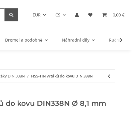
EUR
CS
0,00 €
Dremel a podobně
Náhradní díly
Ruční nářad
rtáky DIN 338N
HSS-TIN vrtáků do kovu DIN 338N
ků do kovu DIN338N Ø 8,1 mm