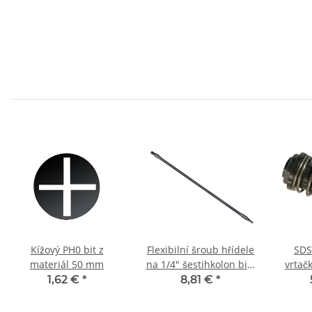
Kížový PH0 bit z
Flexibilní šroub hřídele
SDS
materiál 50 mm
na 1/4" šestihkolon bits
vrtač
460 mm
1,62 €
*
8,81 €
*