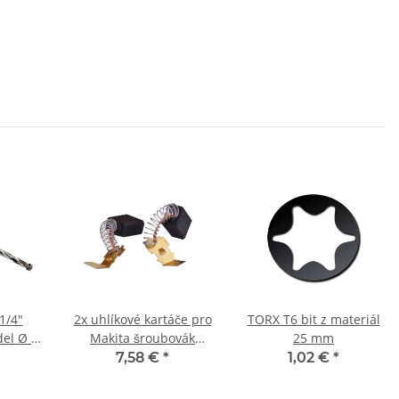
1/4"
2x uhlíkové kartáče pro
TORX T6 bit z materiál
del Ø 8
Makita šroubovák
25 mm
6820V 5,9 x 8,9 x 11,9
7,58 €
*
1,02 €
*
mm