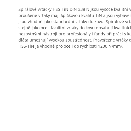
Spirálové vrtačky HSS-TiN DIN 338 N jsou vysoce kvalitní 
broušené vrtáky mají špičkovou kvalitu TiN a jsou vybav
Jsou vhodné jako standardní vrtáky do kovu. Spirálové vrt
stejně jako ocel. Kvalitní vrtáky do kovu dosahují kvalitních
nezbytnými nástroji pro profesionály i fandy při práci s 
dláta umožňují vysokou soustřednost. Pravořezné vrtáky d
HSS-TiN je vhodné pro oceli do rychlosti 1200 N/mm².