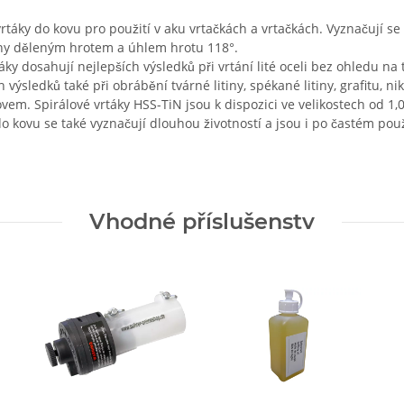
vrtáky do kovu pro použití v aku vrtačkách a vrtačkách. Vyznačují s
eny děleným hrotem a úhlem hrotu 118°.
áky dosahují nejlepších výsledků při vrtání lité oceli bez ohledu na
 výsledků také při obrábění tvárné litiny, spékané litiny, grafitu, nik
kovem. Spirálové vrtáky HSS-TiN jsou k dispozici ve velikostech od
o kovu se také vyznačují dlouhou životností a jsou i po častém pou
Vhodné příslušenstv