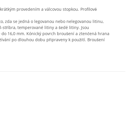
e krátkým provedením a válcovou stopkou. Profilově
 to, zda se jedná o legovanou nebo nelegovanou litinu,
l-stříbra, temperované litiny a šedé litiny. Jsou
 1,0 do 16,0 mm. Kónický povrch broušení a ztenčená hrana
žívání po dlouhou dobu připraveny k použití. Broušení