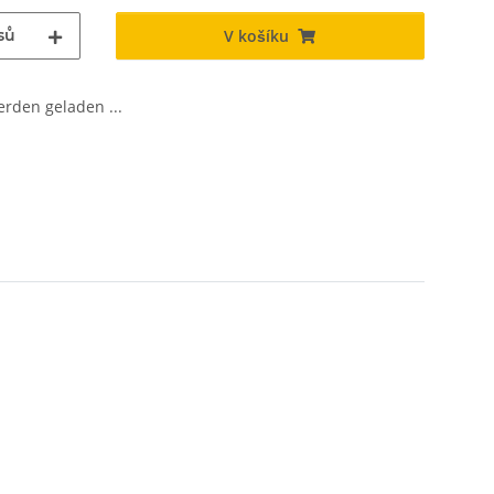
sů
V košíku
den geladen ...