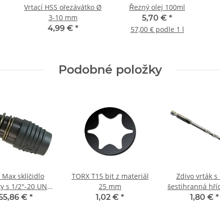
Vrtací HSS ořezávátko Ø
Řezný olej 100ml
3-10 mm
5,70 €
*
4,99 €
*
57,00 € podle 1 l
Podobné položky
 Max sklíčidlo
TORX T15 bit z materiál
Zdivo vrták s 
ky s 1/2"-20 UNF
25 mm
šestihranná hří
závit
mm
55,86 €
*
1,02 €
*
1,80 €
*