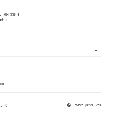
ky DIN 338N
GmbH
ání
Otázka produktu
 země