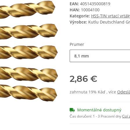
EAN:
4051435000819
HAN:
10004100
Kategorie:
HSS-TIN vrtací vrtá
Výrobce:
Kutlu Deutschland 
Prumer
8,1 mm
2,86 €
zahrnuta 19% Káď , více
Odesl
Momentálně dostupný
Čas doručení:
1 - 3 Pracovní dny
Cizí