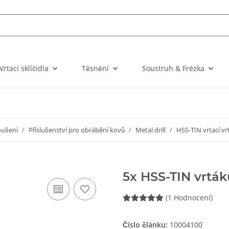
Vrtací sklíčidla
Těsnění
Soustruh & Frézka
oušení
Příslušenství pro obrábění kovů
Metal drill
HSS-TIN vrtací v
5x HSS-TIN vrtá
(1 Hodnocení)
Číslo článku:
10004100