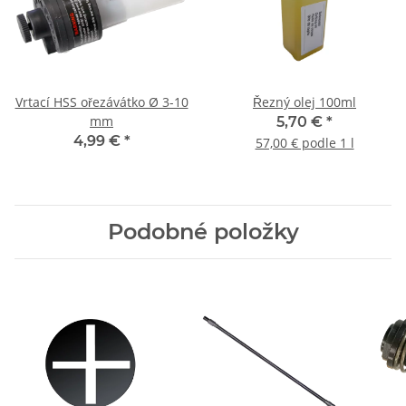
Vrtací HSS ořezávátko Ø 3-10
Řezný olej 100ml
mm
5,70 €
*
4,99 €
*
57,00 € podle 1 l
Podobné položky