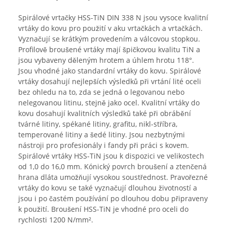
Spirálové vrtačky HSS-TiN DIN 338 N jsou vysoce kvalitní
vrtáky do kovu pro použití v aku vrtačkách a vrtačkách.
Vyznačují se krátkým provedením a válcovou stopkou.
Profilově broušené vrtáky mají špičkovou kvalitu TiN a
jsou vybaveny děleným hrotem a úhlem hrotu 118°.
Jsou vhodné jako standardní vrtáky do kovu. Spirálové
vrtáky dosahují nejlepších výsledků při vrtání lité oceli
bez ohledu na to, zda se jedná o legovanou nebo
nelegovanou litinu, stejně jako ocel. Kvalitní vrtáky do
kovu dosahují kvalitních výsledků také při obrábění
tvárné litiny, spékané litiny, grafitu, nikl-stříbra,
temperované litiny a šedé litiny. Jsou nezbytnými
nástroji pro profesionály i fandy při práci s kovem.
Spirálové vrtáky HSS-TiN jsou k dispozici ve velikostech
od 1,0 do 16,0 mm. Kónický povrch broušení a ztenčená
hrana dláta umožňují vysokou soustřednost. Pravořezné
vrtáky do kovu se také vyznačují dlouhou životností a
jsou i po častém používání po dlouhou dobu připraveny
k použití. Broušení HSS-TiN je vhodné pro oceli do
rychlosti 1200 N/mm².