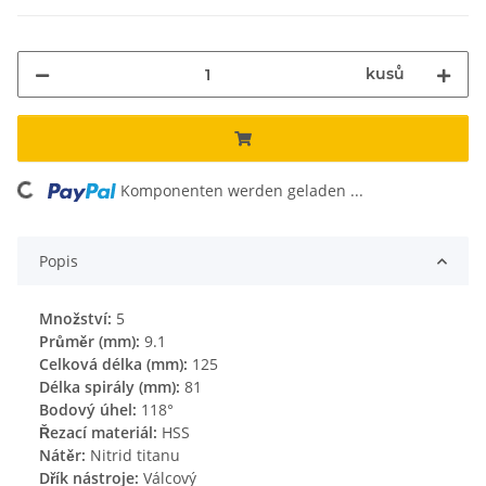
kusů
ing...
Komponenten werden geladen ...
Popis
Množství:
5
Průměr (mm):
9.1
Celková délka (mm):
125
Délka spirály (mm):
81
Bodový úhel:
118°
Řezací materiál:
HSS
Nátěr:
Nitrid titanu
Dřík nástroje:
Válcový