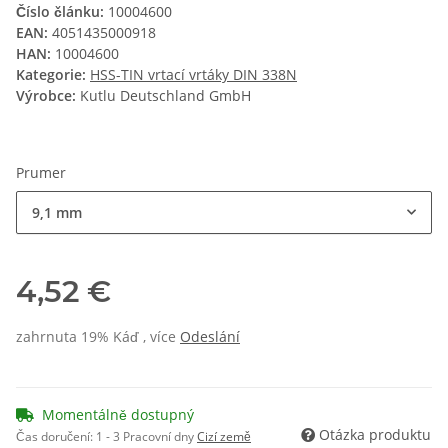
Číslo článku:
10004600
EAN:
4051435000918
HAN:
10004600
Kategorie:
HSS-TIN vrtací vrtáky DIN 338N
Výrobce:
Kutlu Deutschland GmbH
Prumer
9,1 mm
4,52 €
zahrnuta 19% Káď , více
Odeslání
Momentálně dostupný
Otázka produktu
Čas doručení:
1 - 3 Pracovní dny
Cizí země