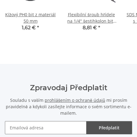
Kížový PH0 bit z materiál
Flexibilní šroub hřídele
SDS M
50 mm
na 1/4" šestihkolon bits
s 
460 mm
1,62 €
*
8,81 €
*
Zpravodaj Předplatit
Souladu s vaším
prohlášením o ochraně údajů
mi prosím
pravidelně a kdykoli zasílejte informace o svém sortimentu e-
mailem.
Předplatit
Zpravodaj Předplatit