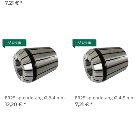
7,21 €
*
PÅ LAGER
PÅ LAGER
ER25 spændetang Ø 3-4 mm
ER25 spændetang Ø 4-5 mm
12,20 €
*
7,21 €
*