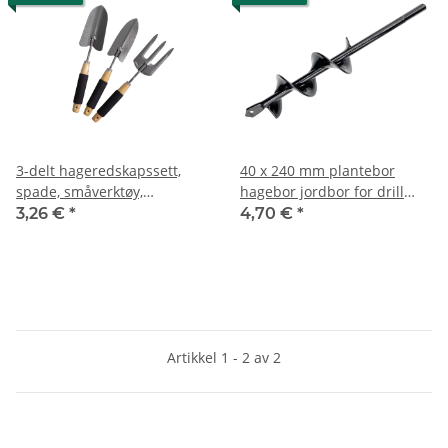
3-delt hageredskapssett,
40 x 240 mm plantebor
spade, småverktøy,
hagebor jordbor for drill
hageredskaper, trehåndtak
eller skrutrekker
3,26 €
*
4,70 €
*
+ pute
Artikkel 1 - 2 av 2