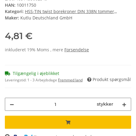
HAN:
10011750
Kategori:
HSS-TIN twist borekroner DIN 338N tommer,,,
Maker:
Kutlu Deutschland GmbH
4,81 €
inkluderet 19% Moms , mere
Forsendelse
Tilgængelig i øjeblikket
Produkt spørgsmål
Leveringstid:
1 - 3 Arbejdsdage
Fremmed land
stykker
ing...