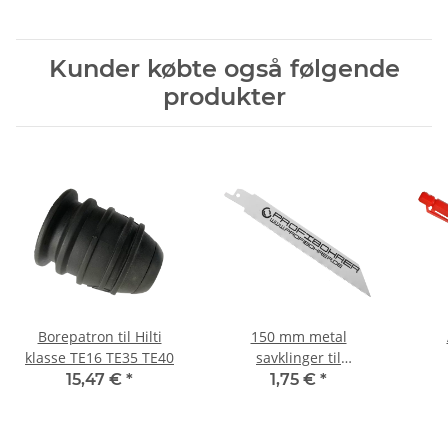
Kunder købte også følgende
produkter
Borepatron til Hilti
150 mm metal
klasse TE16 TE35 TE40
savklinger til
reciproaches
15,47 €
*
1,75 €
*