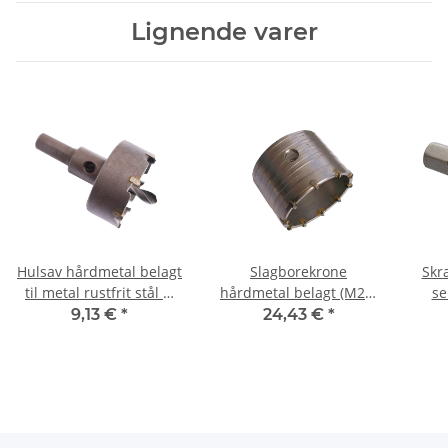
Lignende varer
Hulsav hårdmetal belagt
Slagborekrone
Skr
til metal rustfrit stål Ø
hårdmetal belagt (M22)
se
23 mm
90 mm
9,13 €
*
24,43 €
*