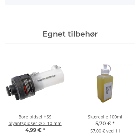
Egnet tilbehør
Bore bidsel HSS
Skæreolie 100ml
blyantspidser Ø 3-10 mm
5,70 €
*
4,99 €
*
57,00 € ved 1 l