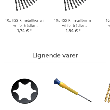
10x HSS-R metallbor vri
10x HSS-R metallbor vri
10
vri for trådløs
vri for trådløs
v
skrutrekker/bore Ø 2,9
skrutrekker/bore Ø 3,2
skr
1,74 €
*
1,84 €
*
mm
mm
Lignende varer