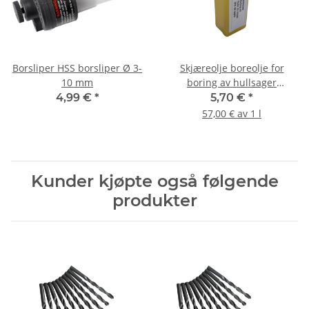
Borsliper HSS borsliper Ø 3-
Skjæreolje boreolje for
10 mm
boring av hullsager
metallbor 100ml
4,99 €
*
5,70 €
*
57,00 € av 1 l
Kunder kjøpte også følgende
produkter