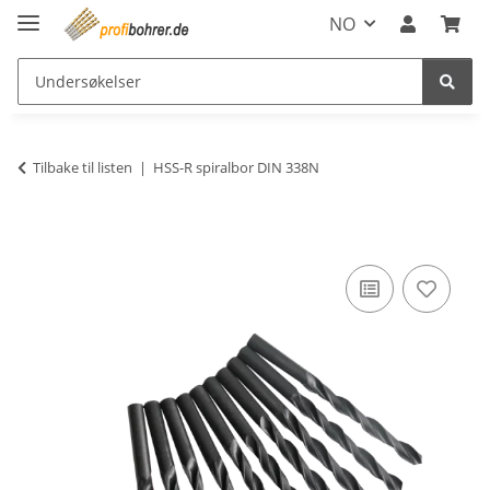
NO
Tilbake til listen
HSS-R spiralbor DIN 338N