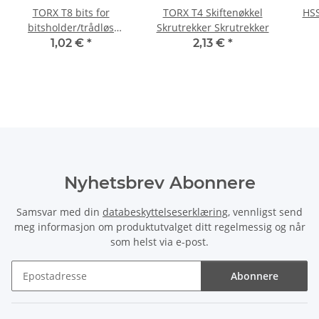
TORX T8 bits for
TORX T4 Skiftenøkkel
HSS
bitsholder/trådløs
Skrutrekker Skrutrekker
skrutrekker/slagskrutrekker
1,02 €
*
2,13 €
*
25 mm
Nyhetsbrev Abonnere
Samsvar med din
databeskyttelseserklæring
, vennligst send
meg informasjon om produktutvalget ditt regelmessig og når
som helst via e-post.
Abonnere
Nyhetsbrev Abonnere