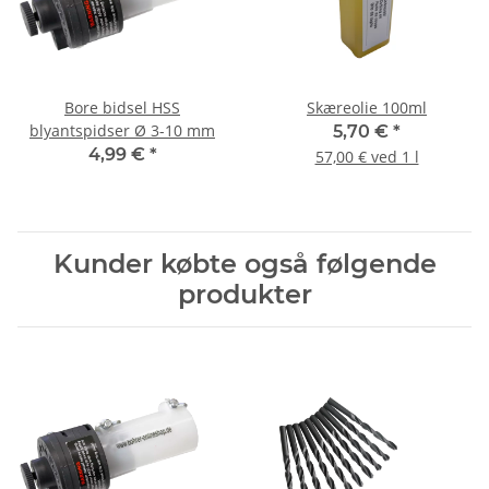
Bore bidsel HSS
Skæreolie 100ml
blyantspidser Ø 3-10 mm
5,70 €
*
4,99 €
*
57,00 € ved 1 l
Kunder købte også følgende
produkter