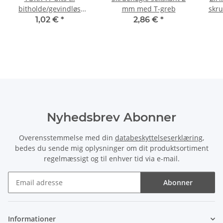
bitholde/gevindløs
mm med T-greb
skru
skruetrække/slagnøgle
1,02 €
*
2,86 €
*
25 mm
Nyhedsbrev Abonner
Overensstemmelse med din
databeskyttelseserklæring
,
bedes du sende mig oplysninger om dit produktsortiment
regelmæssigt og til enhver tid via e-mail.
Abonner
Nyhedsbrev Abonner
Informationer