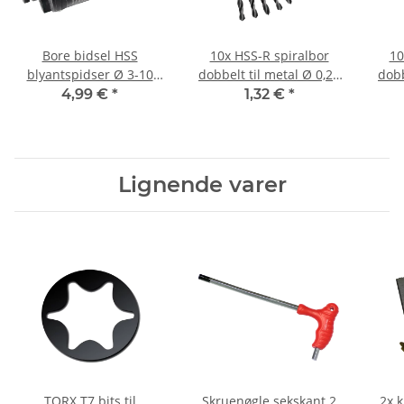
Bore bidsel HSS
10x HSS-R spiralbor
10
blyantspidser Ø 3-10
dobbelt til metal Ø 0,25
dobb
mm
mm
4,99 €
*
1,32 €
*
Lignende varer
TORX T7 bits til
Skruenøgle sekskant 2
2x k