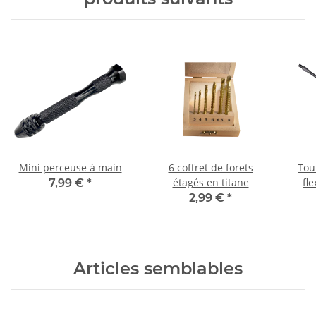
Mini perceuse à main
6 coffret de forets
Tou
étagés en titane
fle
7,99 €
*
2,99 €
*
Articles semblables