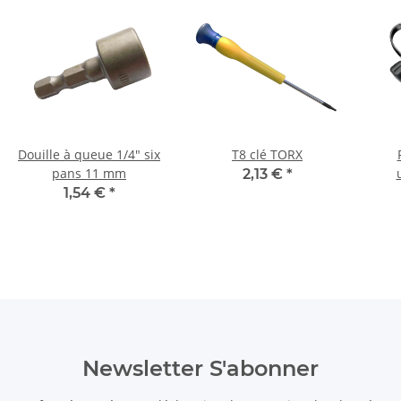
Douille à queue 1/4" six
T8 clé TORX
pans 11 mm
2,13 €
*
mart
1,54 €
*
Mart
Newsletter S'abonner