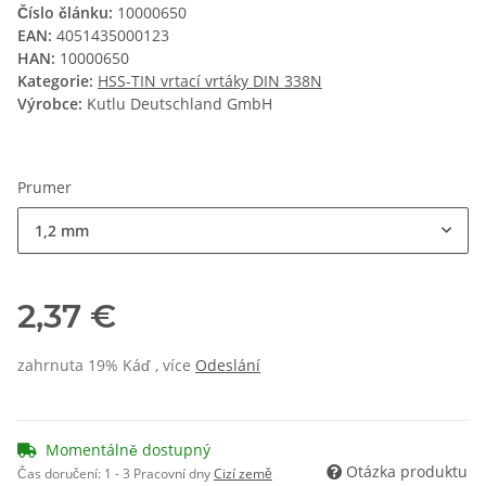
Číslo článku:
10000650
EAN:
4051435000123
HAN:
10000650
Kategorie:
HSS-TIN vrtací vrtáky DIN 338N
Výrobce:
Kutlu Deutschland GmbH
Prumer
1,2 mm
2,37 €
zahrnuta 19% Káď , více
Odeslání
Momentálně dostupný
Otázka produktu
Čas doručení:
1 - 3 Pracovní dny
Cizí země