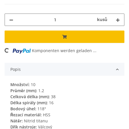
kusů
ng...
Komponenten werden geladen ...
Popis
Množství:
10
Průměr (mm):
1.2
Celková délka (mm):
38
Délka spirály (mm):
16
Bodový úhel:
118°
Řezací materiál:
HSS
Nátěr:
Nitrid titanu
Dřík nástroje:
Válcový