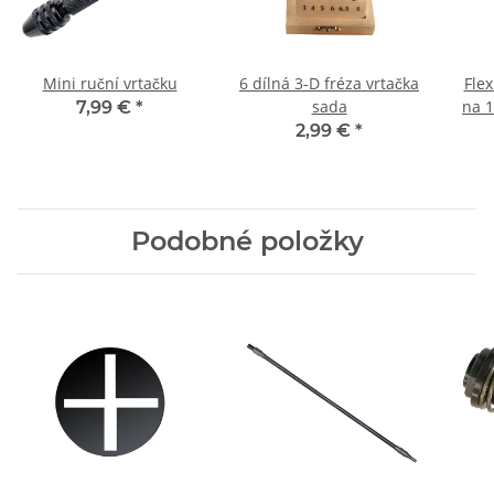
Mini ruční vrtačku
6 dílná 3-D fréza vrtačka
Flex
sada
na 1
7,99 €
*
2,99 €
*
Podobné položky