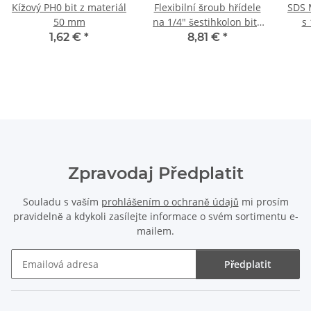
Kížový PH0 bit z materiál
Flexibilní šroub hřídele
SDS M
50 mm
na 1/4" šestihkolon bits
s 
460 mm
1,62 €
*
8,81 €
*
Zpravodaj Předplatit
Souladu s vaším
prohlášením o ochraně údajů
mi prosím
pravidelně a kdykoli zasílejte informace o svém sortimentu e-
mailem.
Předplatit
Zpravodaj Předplatit