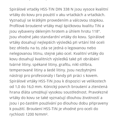
Spirálové vrtačky HSS-TiN DIN 338 N jsou vysoce kvalitní
vrtáky do kovu pro použití v aku vrtačkách a vrtačkách.
Vyznačují se krátkým provedením a válcovou stopkou.
Profilově broušené vrtáky mají špičkovou kvalitu TiN a
jsou vybaveny děleným hrotem a úhlem hrotu 118°.
Jsou vhodné jako standardní vrtáky do kovu. Spirálové
vrtáky dosahují nejlepších výsledků při vrtání lité oceli
bez ohledu na to, zda se jedná o legovanou nebo
nelegovanou litinu, stejně jako ocel. Kvalitní vrtáky do
kovu dosahují kvalitních výsledků také při obrábění
tvárné litiny, spékané litiny, grafitu, nikl-stříbra,
temperované litiny a šedé litiny. Jsou nezbytnými
nástroji pro profesionály i fandy při práci s kovem.
Spirálové vrtáky HSS-TiN jsou k dispozici ve velikostech
od 1,0 do 16,0 mm. Kónický povrch broušení a ztenčená
hrana dláta umožňují vysokou soustřednost. Pravořezné
vrtáky do kovu se také vyznačují dlouhou životností a
jsou i po častém používání po dlouhou dobu připraveny
k použití. Broušení HSS-TiN je vhodné pro oceli do
rychlosti 1200 N/mm².