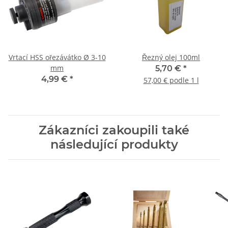
Vrtací HSS ořezávátko Ø 3-10
Řezný olej 100ml
mm
5,70 €
*
4,99 €
*
57,00 € podle 1 l
Zákazníci zakoupili také
následující produkty