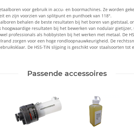
taalboren voor gebruik in accu- en boormachines. Ze worden geke
it en zijn voorzien van splitpunt en punthoek van 118°.
aalboren behalen de beste resultaten bij het boren van gietstaal, o
ogwaardige resultaten bij het bewerken van nodulair gietijzer, sint
zowel professionals als hobbyisten bij het werken met metaal. De HS
itelrand zorgen voor een hoge rondloopnauwkeurigheid. De rechts
ebruiksklaar. De HSS-TiN slijping is geschikt voor staalsoorten to
Passende accessoires