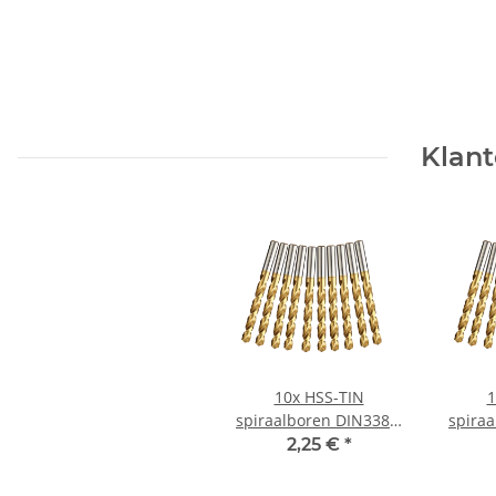
Klant
10x HSS-TIN
1
spiraalboren DIN338N
spira
voor metaal Ø 1 mm
voor 
2,25 €
*