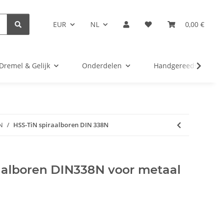
EUR
NL
0,00 €
Dremel & Gelijk
Onderdelen
Handgereedschap
N
HSS-TiN spiraalboren DIN 338N
raalboren DIN338N voor metaal