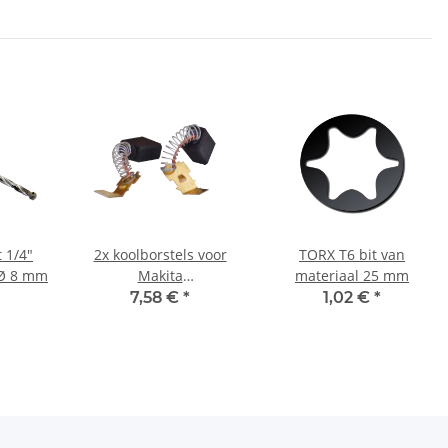
 1/4"
2x koolborstels voor
TORX T6 bit van
 Ø 8 mm
Makita
materiaal 25 mm
schroevendraaier
7,58 €
*
1,02 €
*
6820V 5,9 x 8,9 x 11,9
mm