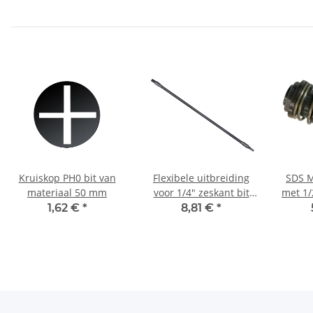
Kruiskop PH0 bit van
Flexibele uitbreiding
SDS 
materiaal 50 mm
voor 1/4" zeskant bit
met 1/
460 mm
1,62 €
*
8,81 €
*