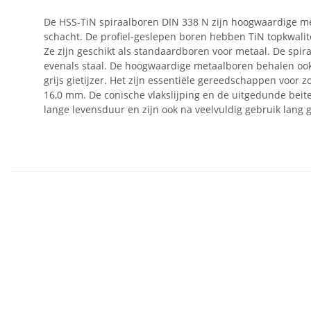
De HSS-TiN spiraalboren DIN 338 N zijn hoogwaardige me
schacht. De profiel-geslepen boren hebben TiN topkwalite
Ze zijn geschikt als standaardboren voor metaal. De spir
evenals staal. De hoogwaardige metaalboren behalen ook ho
grijs gietijzer. Het zijn essentiële gereedschappen voor 
16,0 mm. De conische vlakslijping en de uitgedunde be
lange levensduur en zijn ook na veelvuldig gebruik lang g