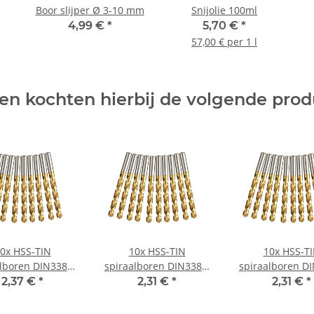
Boor slijper Ø 3-10 mm
Snijolie 100ml
4,99 €
*
5,70 €
*
57,00 € per 1 l
en kochten hierbij de volgende pro
0x HSS-TIN
10x HSS-TIN
10x HSS-T
alboren DIN338N
spiraalboren DIN338N
spiraalboren D
metaal Ø 1,6 mm
voor metaal Ø 1,7 mm
voor metaal Ø 
2,37 €
*
2,31 €
*
2,31 €
*