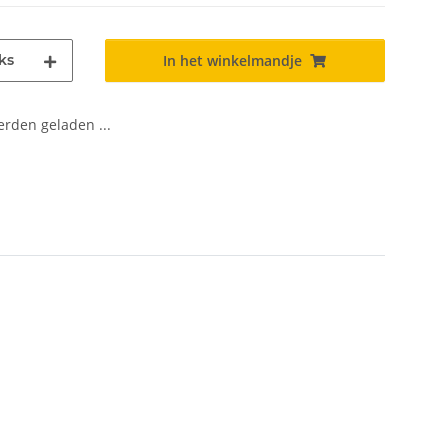
ks
In het winkelmandje
den geladen ...