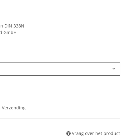
en DIN 338N
nd GmbH
s
Verzending
Vraag over het product