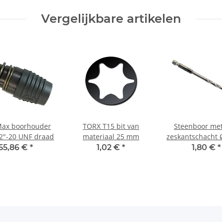
Vergelijkbare artikelen
Max boorhouder
TORX T15 bit van
Steenboor met
2"-20 UNF draad
materiaal 25 mm
zeskantschacht
55,86 €
*
1,02 €
*
1,80 €
*