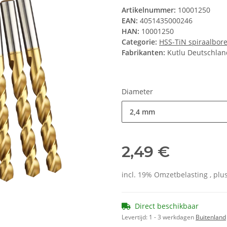
Artikelnummer:
10001250
EAN:
4051435000246
HAN:
10001250
Categorie:
HSS-TiN spiraalbor
Fabrikanten:
Kutlu Deutschla
Diameter
2,4 mm
2,49 €
incl. 19% Omzetbelasting , plu
Direct beschikbaar
Levertijd:
1 - 3 werkdagen
Buitenland