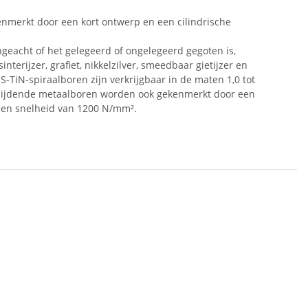
nmerkt door een kort ontwerp en een cilindrische
ngeacht of het gelegeerd of ongelegeerd gegoten is,
erijzer, grafiet, nikkelzilver, smeedbaar gietijzer en
S-TiN-spiraalboren zijn verkrijgbaar in de maten 1,0 tot
snijdende metaalboren worden ook gekenmerkt door een
t een snelheid van 1200 N/mm².