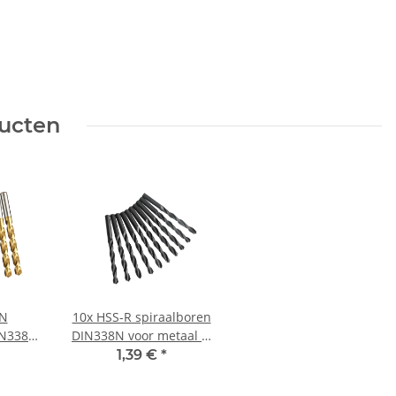
ducten
IN
10x HSS-R spiraalboren
IN338N
DIN338N voor metaal Ø
1,8 mm
2 mm
1,39 €
*