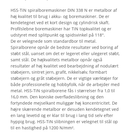
HSS-TiN spiralboremaskiner DIN 338 N er metalbor af
høj kvalitet til brug i akku- og boremaskiner. De er
kendetegnet ved et kort design og cylindrisk skaft.
Profilslebne boremaskiner har TiN topkvalitet og er
udstyret med splitpunkt og spidsvinkel på 118°.
De er velegnede som standardbor til metal.
Spiralborene opnår de bedste resultater ved boring af
støbt stål, uanset om det er legeret eller ulegeret støbt,
samt stål. De højkvalitets metalbor opnår også
resultater af høj kvalitet ved bearbejdning af nodulært
støbejern, sintret jern, grafit, nikkelsølv, formbart
støbejern og gråt støbejern. De er vigtige værktøjer for
både professionelle og hobbyfolk, når de arbejder med
metal. HSS-TiN spiralborene fås i størrelser fra 1,0 til
16,0 mm. Den koniske overfladeslibning og den
fortyndede mejselkant muliggør høj koncentricitet. De
højre skærende metalbor er desuden kendetegnet ved
en lang levetid og er klar til brug i lang tid selv efter
hyppig brug. HSS-TiN slibningen er velegnet til stål op
til en hastighed på 1200 N/mm².