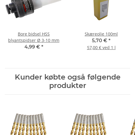
Bore bidsel HSS
Skæreolie 100ml
blyantspidser Ø 3-10 mm
5,70 €
*
4,99 €
*
57,00 € ved 1 l
Kunder købte også følgende
produkter