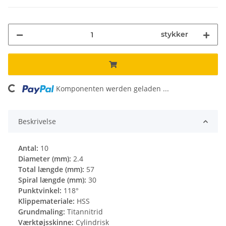
stykker
ng...
Komponenten werden geladen ...
Beskrivelse
Antal:
10
Diameter (mm):
2.4
Total længde (mm):
57
Spiral længde (mm):
30
Punktvinkel:
118°
Klippemateriale:
HSS
Grundmaling:
Titannitrid
Værktøjsskinne:
Cylindrisk