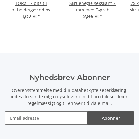
TORX T7 bits til
Skruenøgle sekskant 2
2x k
bitholde/gevindløs
mm med T-greb
skru
skruetrække/slagnøgle
1,02 €
*
2,86 €
*
25 mm
Nyhedsbrev Abonner
Overensstemmelse med din
databeskyttelseserklæring
,
bedes du sende mig oplysninger om dit produktsortiment
regelmæssigt og til enhver tid via e-mail.
Abonner
Nyhedsbrev Abonner