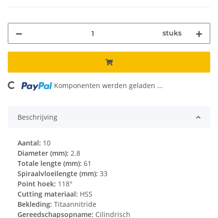
stuks
ng...
Komponenten werden geladen ...
Beschrijving
Aantal:
10
Diameter (mm):
2.8
Totale lengte (mm):
61
Spiraalvloeilengte (mm):
33
Point hoek:
118°
Cutting materiaal:
HSS
Bekleding:
Titaannitride
Gereedschapsopname:
Cilindrisch