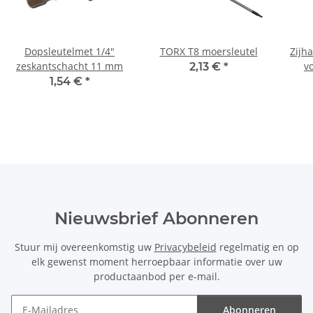
Dopsleutelmet 1/4"
TORX T8 moersleutel
Zijh
zeskantschacht 11 mm
v
2,13 €
*
Be
1,54 €
*
Nieuwsbrief Abonneren
Stuur mij overeenkomstig uw
Privacybeleid
regelmatig en op
elk gewenst moment herroepbaar informatie over uw
productaanbod per e-mail.
Abonneren