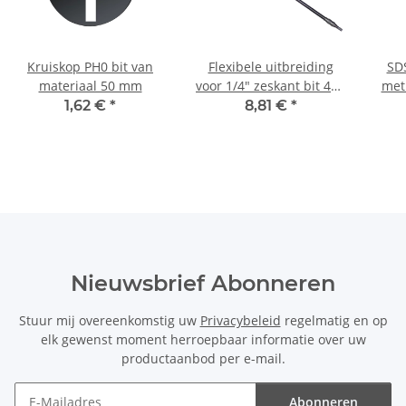
Kruiskop PH0 bit van
Flexibele uitbreiding
SD
materiaal 50 mm
voor 1/4" zeskant bit 460
met
mm
1,62 €
*
8,81 €
*
Nieuwsbrief Abonneren
Stuur mij overeenkomstig uw
Privacybeleid
regelmatig en op
elk gewenst moment herroepbaar informatie over uw
productaanbod per e-mail.
Abonneren