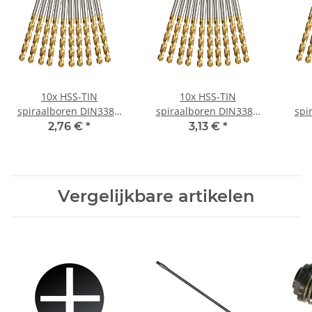
10x HSS-TIN
10x HSS-TIN
spiraalboren DIN338N
spiraalboren DIN338N
spi
voor metaal Ø 2,9 mm
voor metaal Ø 3,6 mm
voo
2,76 €
*
3,13 €
*
Vergelijkbare artikelen