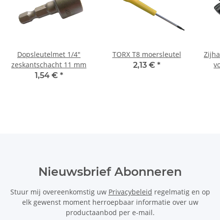
Dopsleutelmet 1/4"
TORX T8 moersleutel
Zijh
zeskantschacht 11 mm
v
2,13 €
*
Be
1,54 €
*
Nieuwsbrief Abonneren
Stuur mij overeenkomstig uw
Privacybeleid
regelmatig en op
elk gewenst moment herroepbaar informatie over uw
productaanbod per e-mail.