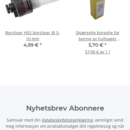
Borsliper HSS borsliper Ø 3-
Skjæreolje boreolje for
10 mm
boring av hullsager
metallbor 100ml
4,99 €
*
5,70 €
*
57,00 € av 1 l
Nyhetsbrev Abonnere
Samsvar med din
databeskyttelseserklæring
, vennligst send
meg informasjon om produktutvalget ditt regelmessig og når