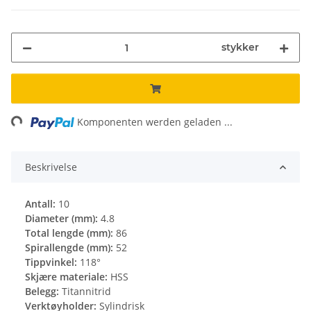
stykker
ing...
Komponenten werden geladen ...
Beskrivelse
Antall:
10
Diameter (mm):
4.8
Total lengde (mm):
86
Spirallengde (mm):
52
Tippvinkel:
118°
Skjære materiale:
HSS
Belegg:
Titannitrid
Verktøyholder:
Sylindrisk