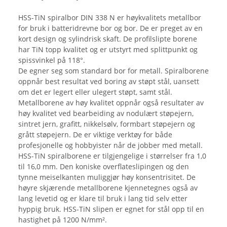
HSS-TiN spiralbor DIN 338 N er høykvalitets metallbor
for bruk i batteridrevne bor og bor. De er preget av en
kort design og sylindrisk skaft. De profilslipte borene
har TiN topp kvalitet og er utstyrt med splittpunkt og
spissvinkel på 118°.
De egner seg som standard bor for metall. Spiralborene
oppnår best resultat ved boring av støpt stål, uansett
om det er legert eller ulegert støpt, samt stål.
Metallborene av høy kvalitet oppnår også resultater av
høy kvalitet ved bearbeiding av nodulært støpejern,
sintret jern, grafitt, nikkelsølv, formbart støpejern og
grått støpejern. De er viktige verktøy for både
profesjonelle og hobbyister når de jobber med metall.
HSS-TiN spiralborene er tilgjengelige i størrelser fra 1,0
til 16,0 mm. Den koniske overflateslipingen og den
tynne meiselkanten muliggjør høy konsentrisitet. De
høyre skjærende metallborene kjennetegnes også av
lang levetid og er klare til bruk i lang tid selv etter
hyppig bruk. HSS-TiN slipen er egnet for stål opp til en
hastighet på 1200 N/mm².