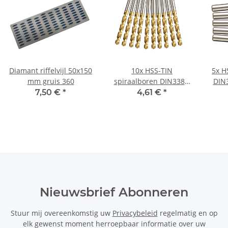
Diamant riffelvijl 50x150
10x HSS-TIN
5x H
mm gruis 360
spiraalboren DIN338N
DIN
voor metaal Ø 6,6 mm
7,50 €
*
4,61 €
*
Nieuwsbrief Abonneren
Stuur mij overeenkomstig uw
Privacybeleid
regelmatig en op
elk gewenst moment herroepbaar informatie over uw