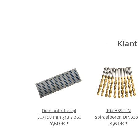
Klant
Diamant riffelvijl
10x HSS-TIN
50x150 mm gruis 360
spiraalboren DIN33
voor metaal Ø 6,6 
7,50 €
*
4,61 €
*