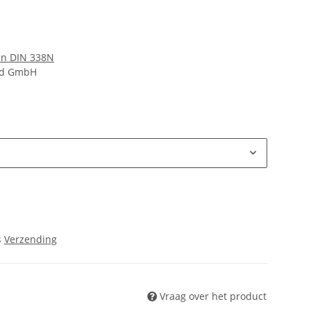
en DIN 338N
nd GmbH
s
Verzending
Vraag over het product