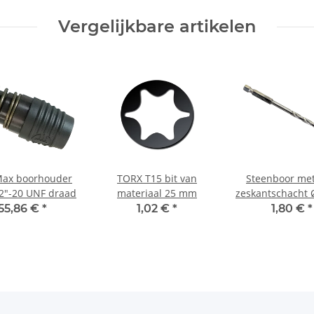
Vergelijkbare artikelen
Max boorhouder
TORX T15 bit van
Steenboor met
2"-20 UNF draad
materiaal 25 mm
zeskantschacht
55,86 €
*
1,02 €
*
1,80 €
*