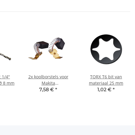
 1/4"
2x koolborstels voor
TORX T6 bit van
 Ø 8 mm
Makita
materiaal 25 mm
schroevendraaier
7,58 €
*
1,02 €
*
6820V 5,9 x 8,9 x 11,9
mm