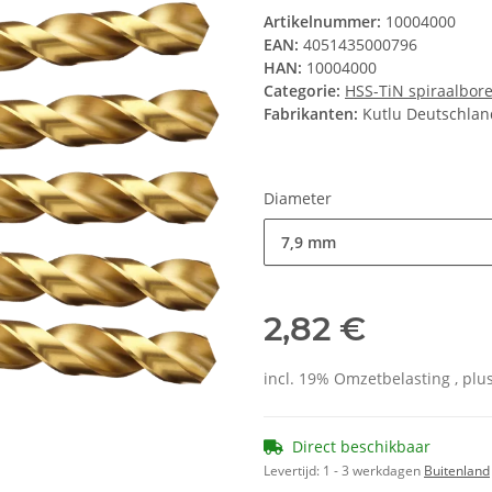
Artikelnummer:
10004000
EAN:
4051435000796
HAN:
10004000
Categorie:
HSS-TiN spiraalbor
Fabrikanten:
Kutlu Deutschla
Diameter
7,9 mm
2,82 €
incl. 19% Omzetbelasting , plu
Direct beschikbaar
Levertijd:
1 - 3 werkdagen
Buitenland