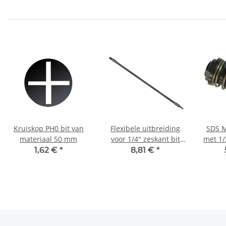
Kruiskop PH0 bit van
Flexibele uitbreiding
SDS 
materiaal 50 mm
voor 1/4" zeskant bit
met 1/
460 mm
1,62 €
*
8,81 €
*