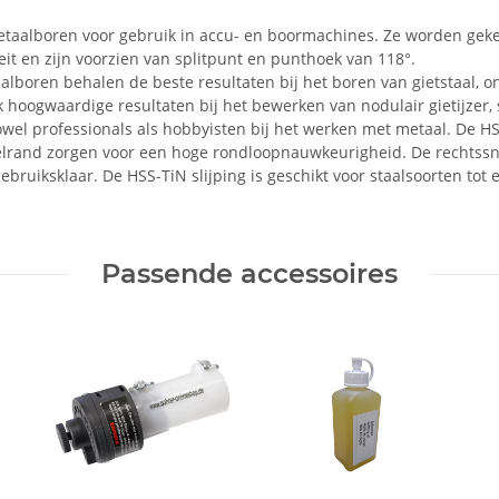
taalboren voor gebruik in accu- en boormachines. Ze worden geke
it en zijn voorzien van splitpunt en punthoek van 118°.
aalboren behalen de beste resultaten bij het boren van gietstaal, o
ogwaardige resultaten bij het bewerken van nodulair gietijzer, sint
zowel professionals als hobbyisten bij het werken met metaal. De HS
itelrand zorgen voor een hoge rondloopnauwkeurigheid. De rechts
ebruiksklaar. De HSS-TiN slijping is geschikt voor staalsoorten to
Passende accessoires