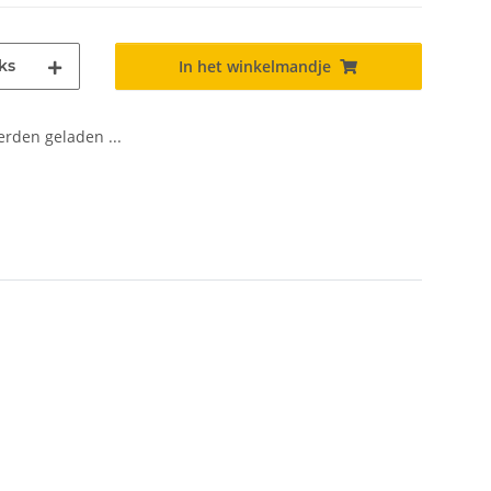
ks
In het winkelmandje
den geladen ...