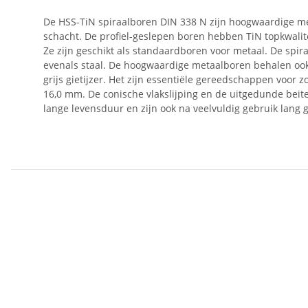
De HSS-TiN spiraalboren DIN 338 N zijn hoogwaardige me
schacht. De profiel-geslepen boren hebben TiN topkwalite
Ze zijn geschikt als standaardboren voor metaal. De spir
evenals staal. De hoogwaardige metaalboren behalen ook ho
grijs gietijzer. Het zijn essentiële gereedschappen voor 
16,0 mm. De conische vlakslijping en de uitgedunde be
lange levensduur en zijn ook na veelvuldig gebruik lang g