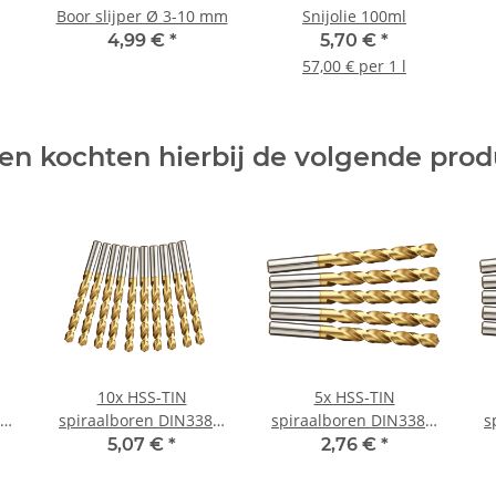
Boor slijper Ø 3-10 mm
Snijolie 100ml
4,99 €
*
5,70 €
*
57,00 € per 1 l
en kochten hierbij de volgende pro
10x HSS-TIN
5x HSS-TIN
8N
spiraalboren DIN338N
spiraalboren DIN338N
s
mm
voor metaal Ø 7,4 mm
voor metaal Ø 8 mm
v
5,07 €
*
2,76 €
*