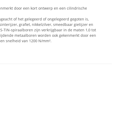
nmerkt door een kort ontwerp en een cilindrische
ngeacht of het gelegeerd of ongelegeerd gegoten is,
erijzer, grafiet, nikkelzilver, smeedbaar gietijzer en
S-TiN-spiraalboren zijn verkrijgbaar in de maten 1,0 tot
snijdende metaalboren worden ook gekenmerkt door een
t een snelheid van 1200 N/mm².