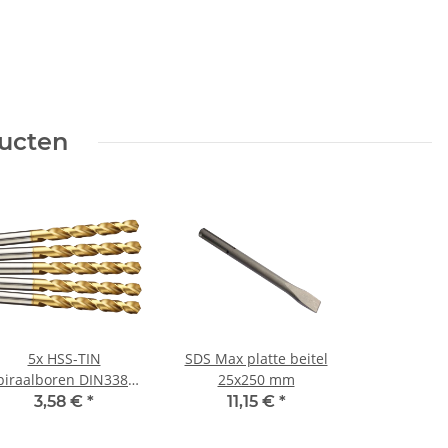
ducten
5x HSS-TIN
SDS Max platte beitel
piraalboren DIN338N
25x250 mm
oor metaal Ø 9,5 mm
3,58 €
*
11,15 €
*