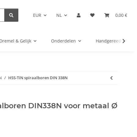
EUR
NL
0,00 €
Dremel & Gelijk
Onderdelen
Handgereedschap
N
HSS-TiN spiraalboren DIN 338N
aalboren DIN338N voor metaal Ø