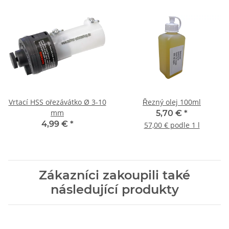
Vrtací HSS ořezávátko Ø 3-10
Řezný olej 100ml
mm
5,70 €
*
4,99 €
*
57,00 € podle 1 l
Zákazníci zakoupili také
následující produkty