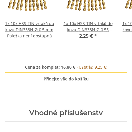
1x
10x HSS-TIN vrtáků do
1x
10x HSS-TIN vrtáků do
1x
10
kovu DIN338N Ø 0,5 mm
kovu DIN338N Ø 0,55
kovu
Položka není dostupná
mm
2,25 €
*
Cena za komplet:
16,80 €
(Ušetříš: 9,25 €)
Přidejte vše do košíku
Vhodné příslušenstv