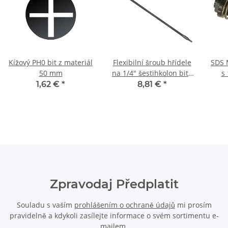
Kížový PH0 bit z materiál
Flexibilní šroub hřídele
SDS M
50 mm
na 1/4" šestihkolon bits
s 
460 mm
1,62 €
*
8,81 €
*
Zpravodaj Předplatit
Souladu s vaším
prohlášením o ochraně údajů
mi prosím
pravidelně a kdykoli zasílejte informace o svém sortimentu e-
mailem.