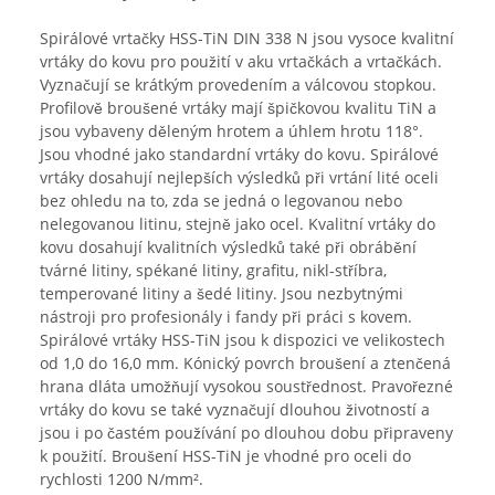
Spirálové vrtačky HSS-TiN DIN 338 N jsou vysoce kvalitní
vrtáky do kovu pro použití v aku vrtačkách a vrtačkách.
Vyznačují se krátkým provedením a válcovou stopkou.
Profilově broušené vrtáky mají špičkovou kvalitu TiN a
jsou vybaveny děleným hrotem a úhlem hrotu 118°.
Jsou vhodné jako standardní vrtáky do kovu. Spirálové
vrtáky dosahují nejlepších výsledků při vrtání lité oceli
bez ohledu na to, zda se jedná o legovanou nebo
nelegovanou litinu, stejně jako ocel. Kvalitní vrtáky do
kovu dosahují kvalitních výsledků také při obrábění
tvárné litiny, spékané litiny, grafitu, nikl-stříbra,
temperované litiny a šedé litiny. Jsou nezbytnými
nástroji pro profesionály i fandy při práci s kovem.
Spirálové vrtáky HSS-TiN jsou k dispozici ve velikostech
od 1,0 do 16,0 mm. Kónický povrch broušení a ztenčená
hrana dláta umožňují vysokou soustřednost. Pravořezné
vrtáky do kovu se také vyznačují dlouhou životností a
jsou i po častém používání po dlouhou dobu připraveny
k použití. Broušení HSS-TiN je vhodné pro oceli do
rychlosti 1200 N/mm².