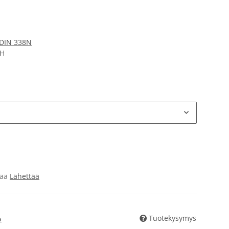
 DIN 338N
bH
sää
Lähettää
Tuotekysymys
a