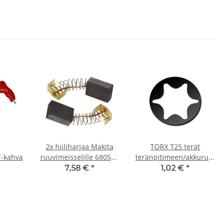
2x hiiliharjaa Makita
TORX T25 terät
meisseliin
T-kahva
ruuvimeisselille 6805BV
teränpitimeen/akkuruuvim
5 x 8 x 11 mm
materiaali 25 mm
7,58 €
*
1,02 €
*