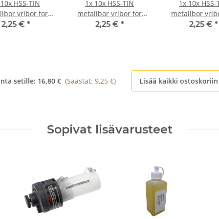
x
10x HSS-TIN
1x
10x HSS-TIN
1x
10x HSS-
lbor vribor for
metallbor vribor for
metallbor vrib
s skrutrekker/bor
trådløs skrutrekker/bor
trådløs skrutrek
2,25 €
*
2,25 €
*
2,25 €
*
Ø 0,6 mm
Ø 0,65 mm
Ø 0,7 mm
nta setille:
16,80 €
(Säästät: 9,25 €)
Lisää kaikki ostoskoriin
Sopivat lisävarusteet