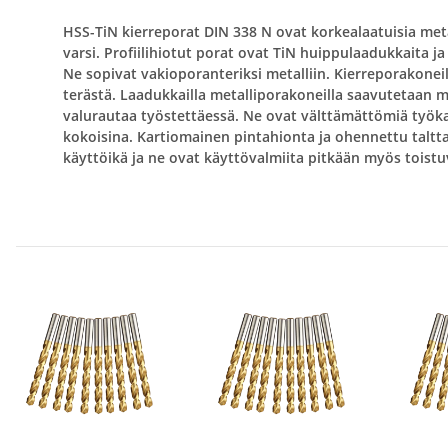
HSS-TiN kierreporat DIN 338 N ovat korkealaatuisia meta
varsi. Profiilihiotut porat ovat TiN huippulaadukkaita ja
Ne sopivat vakioporanteriksi metalliin. Kierreporakonei
terästä. Laadukkailla metalliporakoneilla saavutetaan m
valurautaa työstettäessä. Ne ovat välttämättömiä työkalu
kokoisina. Kartiomainen pintahionta ja ohennettu talt
käyttöikä ja ne ovat käyttövalmiita pitkään myös toist