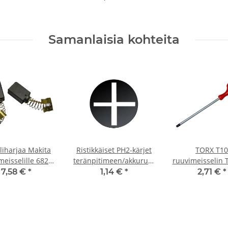
mm
Samanlaisia kohteita
iliharjaa Makita
Ristikkäiset PH2-kärjet
TORX T10
meisselille 6827
teränpitimeen/akkuruuvimeisseliin/iskuruuvi
ruuvimeisselin 
x 5,9 x 12,9 mm
25 mm
7,58 €
*
1,14 €
*
2,71 €
*