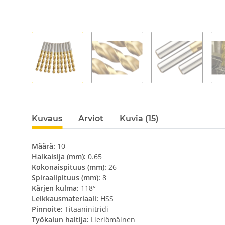
Kuvaus
Arviot
Kuvia (15)
Määrä:
10
Halkaisija (mm):
0.65
Kokonaispituus (mm):
26
Spiraalipituus (mm):
8
Kärjen kulma:
118°
Leikkausmateriaali:
HSS
Pinnoite:
Titaaninitridi
Työkalun haltija:
Lieriömäinen