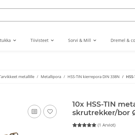
stukka
Tiivisteet
Sorvi & Mill
Dremel & c
Tarvikkeet metallille
Metallipora
HSS-TiN kierrepora DIN 338N
HSS-
10x HSS-TIN metal
skrutrekker/bor
(1 Arviot)