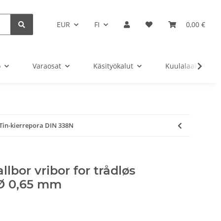
EUR
FI
0,00 €
o
Varaosat
Käsityökalut
Kuulalaakeri
Tin-kierrepora DIN 338N
lbor vribor for trådløs
 Ø 0,65 mm