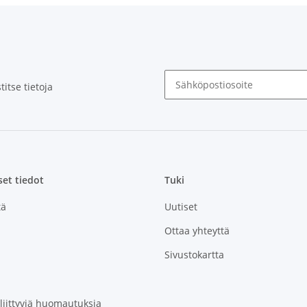
itse tietoja
Uutiskirje Tilaa
set tiedot
Tuki
tä
Uutiset
Ottaa yhteyttä
Sivustokartta
 liittyviä huomautuksia