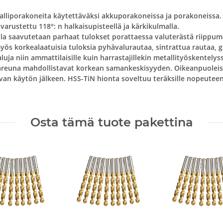
lliporakoneita käytettäväksi akkuporakoneissa ja porakoneissa. N
 varustettu 118°: n halkaisupisteellä ja kärkikulmalla.
lla saavutetaan parhaat tulokset porattaessa valuterästä riippum
yös korkealaatuisia tuloksia pyhävalurautaa, sintrattua rautaa, g
ja niin ammattilaisille kuin harrastajillekin metallityöskentelys
tareuna mahdollistavat korkean samankeskisyyden. Oikeanpuoleisi
uvan käytön jälkeen. HSS-TiN hionta soveltuu teräksille nopeutee
Osta tämä tuote pakettina