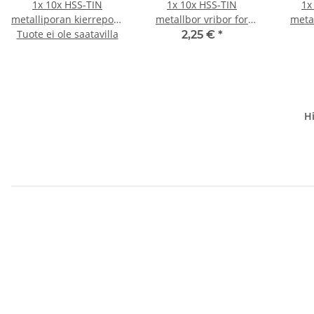
1x
10x HSS-TIN
1x
10x HSS-TIN
1
metalliporan kierrepora
metallbor vribor for
metal
Tuote ei ole saatavilla
langattomalle
trådløs skrutrekker/bor
trådlø
2,25 €
*
ruuvimeisselille/porakoneelle
Ø 0,55 mm
Ø 0,5 mm
Hi