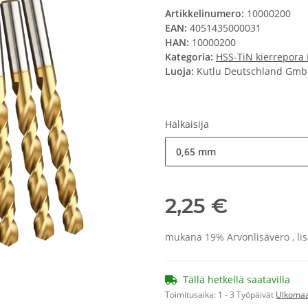
Artikkelinumero:
10000200
EAN:
4051435000031
HAN:
10000200
Kategoria:
HSS-TiN kierrepora
Luoja:
Kutlu Deutschland Gm
Halkaisija
0,65 mm
2,25 €
mukana 19% Arvonlisävero , li
Tällä hetkellä saatavilla
Toimitusaika:
1 - 3 Työpäivät
Ulkoma