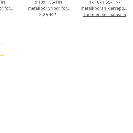
TIN
1x
10x HSS-TIN
1x
10x HSS-TIN-
or for
metallbor vribor for
metalliporan kierrepora
ker/bor
trådløs skrutrekker/bor
Tuote ei ole saatavilla
langattomalle
2,25 €
*
Ø 0,75 mm
ruuvitaltalle/poralle Ø
0,8 mm