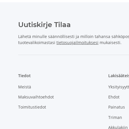
Uutiskirje Tilaa
Lähetä minulle säännöllisesti ja milloin tahansa sähköpost
tuotevalikoimastasi
tietosuojailmoituksesi
mukaisesti.
Tiedot
Lakisäätei
Meistä
Yksityisyyt
Maksuvaihtoehdot
Ehdot
Toimitustiedot
Painatus
Triman
Akkulakiin