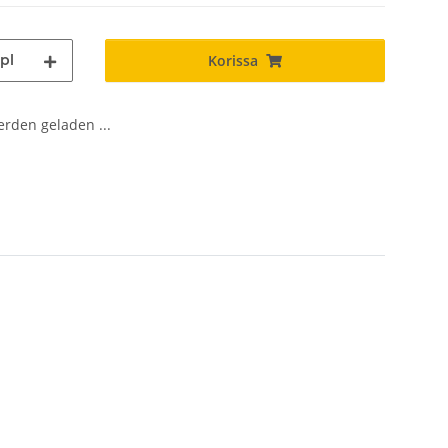
pl
Korissa
den geladen ...