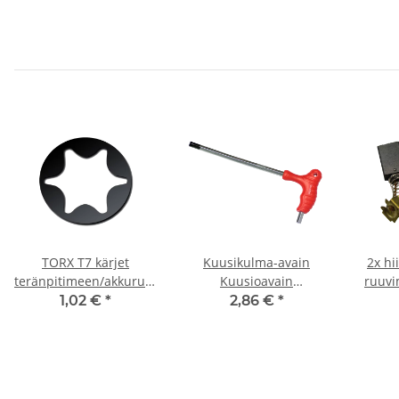
TORX T7 kärjet
Kuusikulma-avain
2x hi
teränpitimeen/akkuruuvimeisseliin/iskuavaimen
Kuusioavain
ruuvi
materiaali 25 mm
Ruuvimeisseli 2 mm T-
8,9 
1,02 €
*
2,86 €
*
kahvalla