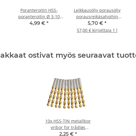
Poranteroitin HSS-
Leikkausöljy porausöljy
poranteroitin Ø 3-10
porausreikäsahoihin
mm
metallipora 100ml
4,99 €
*
5,70 €
*
57,00 € kirjoittaja 1 l
iakkaat ostivat myös seuraavat tuott
10x HSS-TIN metallbor
vribor for trådløs
skrutrekker/bor Ø 0,75
2,25 €
*