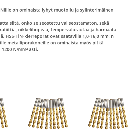
iille on ominaista lyhyt muotoilu ja sylinterimäinen
atta siitä, onko se seostettu vai seostamaton, sekä
rafiittia, nikkelihopeaa, tempervalurautaa ja harmaata
sä. HSS-TiN-kierreporat ovat saatavilla 1,0-16,0 mm: n
lle metalliporakoneille on ominaista myös pitkä
n 1200 N/mm² asti.