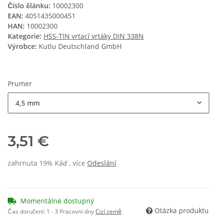
Číslo článku:
10002300
EAN:
4051435000451
HAN:
10002300
Kategorie:
HSS-TIN vrtací vrtáky DIN 338N
Výrobce:
Kutlu Deutschland GmbH
Prumer
4,5 mm
3,51 €
zahrnuta 19% Káď , více
Odeslání
Momentálně dostupný
Otázka produktu
Čas doručení:
1 - 3 Pracovní dny
Cizí země