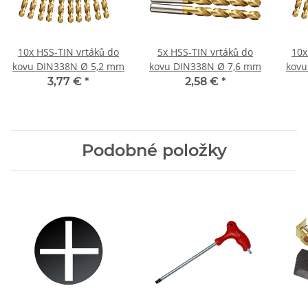
10x HSS-TIN vrtáků do
5x HSS-TIN vrtáků do
10x
kovu DIN338N Ø 5,2 mm
kovu DIN338N Ø 7,6 mm
kovu
3,77 €
*
2,58 €
*
Podobné položky