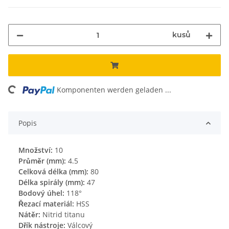
kusů
ng...
Komponenten werden geladen ...
Popis
Množství:
10
Průměr (mm):
4.5
Celková délka (mm):
80
Délka spirály (mm):
47
Bodový úhel:
118°
Řezací materiál:
HSS
Nátěr:
Nitrid titanu
Dřík nástroje:
Válcový