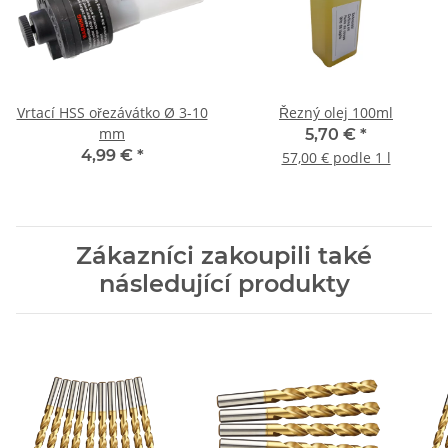
Vrtací HSS ořezávátko Ø 3-10
Řezný olej 100ml
mm
5,70 €
*
4,99 €
*
57,00 € podle 1 l
Zákazníci zakoupili také
následující produkty