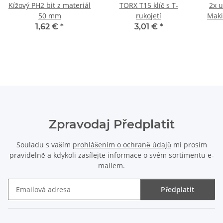
Kížový PH2 bit z materiál
TORX T15 klíč s T-
2x u
50 mm
rukojetí
Maki
1,62 €
*
3,01 €
*
Zpravodaj Předplatit
Souladu s vaším
prohlášením o ochraně údajů
mi prosím
pravidelně a kdykoli zasílejte informace o svém sortimentu e-
mailem.
Předplatit
Zpravodaj Předplatit