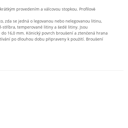
e krátkým provedením a válcovou stopkou. Profilově
 to, zda se jedná o legovanou nebo nelegovanou litinu,
l-stříbra, temperované litiny a šedé litiny. Jsou
 1,0 do 16,0 mm. Kónický povrch broušení a ztenčená hrana
žívání po dlouhou dobu připraveny k použití. Broušení