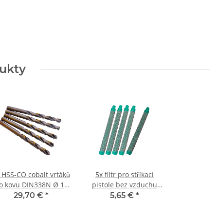
dukty
 HSS-CO cobalt vrtáků
5x filtr pro stříkací
o kovu DIN338N Ø 12
pistole bez vzduchu
mm
#30
29,70 €
*
5,65 €
*