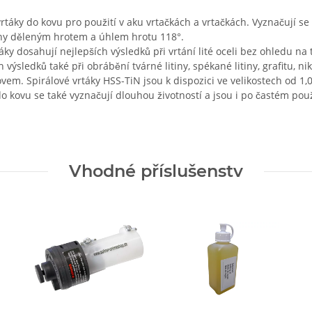
vrtáky do kovu pro použití v aku vrtačkách a vrtačkách. Vyznačují s
eny děleným hrotem a úhlem hrotu 118°.
áky dosahují nejlepších výsledků při vrtání lité oceli bez ohledu na
 výsledků také při obrábění tvárné litiny, spékané litiny, grafitu, nik
kovem. Spirálové vrtáky HSS-TiN jsou k dispozici ve velikostech od
o kovu se také vyznačují dlouhou životností a jsou i po častém pou
Vhodné příslušenstv