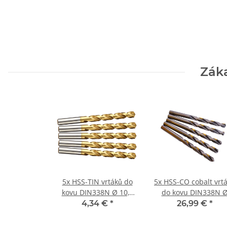
Záka
5x HSS-TIN vrtáků do
5x HSS-CO cobalt vrt
kovu DIN338N Ø 10,2
do kovu DIN338N 
mm
10,5 mm
4,34 €
*
26,99 €
*