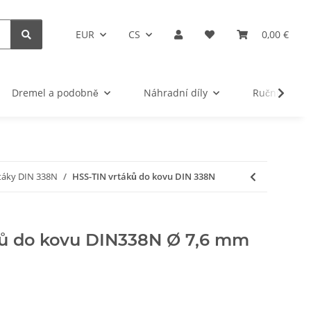
EUR
CS
0,00 €
Dremel a podobně
Náhradní díly
Ruční nářad
rtáky DIN 338N
HSS-TIN vrtáků do kovu DIN 338N
ků do kovu DIN338N Ø 7,6 mm