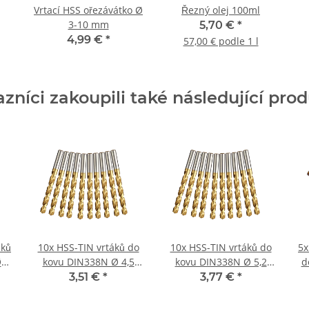
Vrtací HSS ořezávátko Ø
Řezný olej 100ml
3-10 mm
5,70 €
*
4,99 €
*
57,00 € podle 1 l
zníci zakoupili také následující pro
áků
10x HSS-TIN vrtáků do
10x HSS-TIN vrtáků do
5x
Ø
kovu DIN338N Ø 4,5
kovu DIN338N Ø 5,2
d
mm
mm
3,51 €
*
3,77 €
*