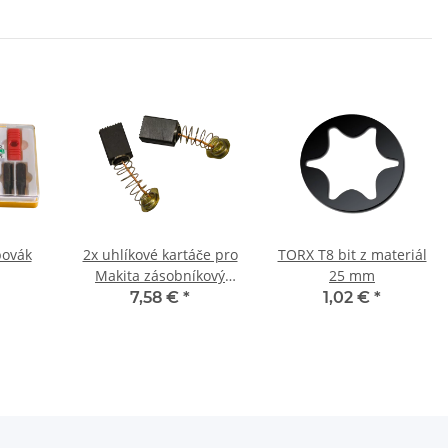
bovák
2x uhlíkové kartáče pro
TORX T8 bit z materiál
Makita zásobníkový
25 mm
šroubovák 6832 8,9 x
7,58 €
*
1,02 €
*
5,9 x 12,5 mm