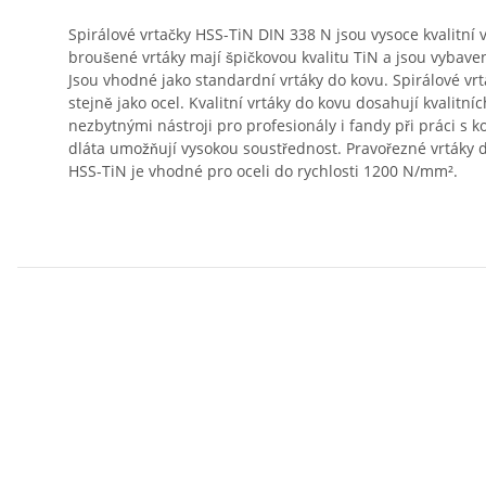
Spirálové vrtačky HSS-TiN DIN 338 N jsou vysoce kvalitní 
broušené vrtáky mají špičkovou kvalitu TiN a jsou vybav
Jsou vhodné jako standardní vrtáky do kovu. Spirálové vrt
stejně jako ocel. Kvalitní vrtáky do kovu dosahují kvalitních
nezbytnými nástroji pro profesionály i fandy při práci s 
dláta umožňují vysokou soustřednost. Pravořezné vrtáky d
HSS-TiN je vhodné pro oceli do rychlosti 1200 N/mm².