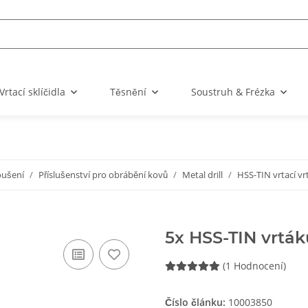
Vrtací sklíčidla
Těsnění
Soustruh & Frézka
oušení
Příslušenství pro obrábění kovů
Metal drill
HSS-TIN vrtací v
5x HSS-TIN vrtá
(1 Hodnocení)
Číslo článku:
10003850