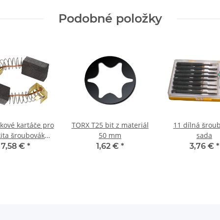
Podobné položky
íkové kartáče pro
TORX T25 bit z materiál
11 dílná šrou
ita šroubovák
50 mm
sada
 5 x 8 x 11 mm
7,58 €
*
1,62 €
*
3,76 €
*