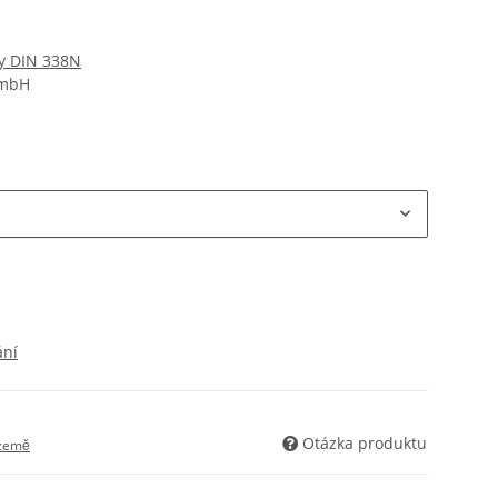
ky DIN 338N
GmbH
ání
Otázka produktu
 země