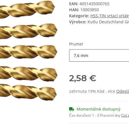
EAN:
4051435000765
HAN:
10003850
Kategorie:
HSS-TIN vrtací vrtá
Výrobce:
Kutlu Deutschland 
Prumer
7,6 mm
2,58 €
zahrnuta 19% Káď , více
Odesl
Momentálně dostupný
Čas doručení:
1 - 3 Pracovní dny
Cizí