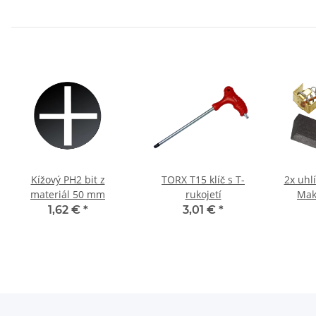
Kížový PH2 bit z
TORX T15 klíč s T-
2x uhl
materiál 50 mm
rukojetí
Mak
6000R
1,62 €
*
3,01 €
*