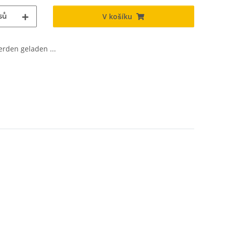
sů
V košíku
den geladen ...