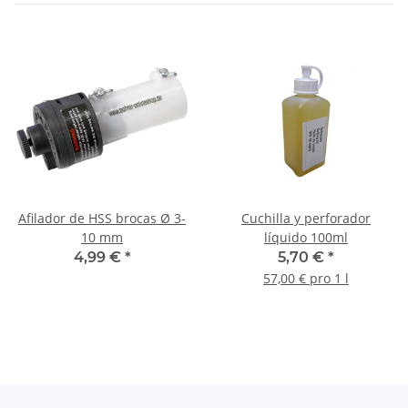
Afilador de HSS brocas Ø 3-
Cuchilla y perforador
10 mm
líquido 100ml
4,99 €
*
5,70 €
*
57,00 € pro 1 l