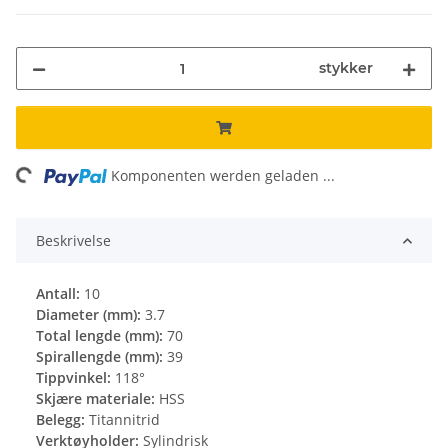
stykker
ng...
Komponenten werden geladen ...
Beskrivelse
Antall:
10
Diameter (mm):
3.7
Total lengde (mm):
70
Spirallengde (mm):
39
Tippvinkel:
118°
Skjære materiale:
HSS
Belegg:
Titannitrid
Verktøyholder:
Sylindrisk