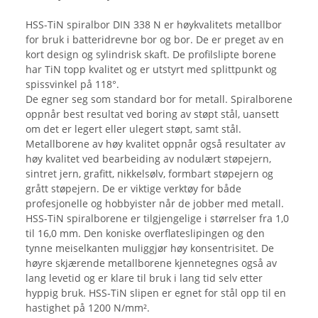
HSS-TiN spiralbor DIN 338 N er høykvalitets metallbor
for bruk i batteridrevne bor og bor. De er preget av en
kort design og sylindrisk skaft. De profilslipte borene
har TiN topp kvalitet og er utstyrt med splittpunkt og
spissvinkel på 118°.
De egner seg som standard bor for metall. Spiralborene
oppnår best resultat ved boring av støpt stål, uansett
om det er legert eller ulegert støpt, samt stål.
Metallborene av høy kvalitet oppnår også resultater av
høy kvalitet ved bearbeiding av nodulært støpejern,
sintret jern, grafitt, nikkelsølv, formbart støpejern og
grått støpejern. De er viktige verktøy for både
profesjonelle og hobbyister når de jobber med metall.
HSS-TiN spiralborene er tilgjengelige i størrelser fra 1,0
til 16,0 mm. Den koniske overflateslipingen og den
tynne meiselkanten muliggjør høy konsentrisitet. De
høyre skjærende metallborene kjennetegnes også av
lang levetid og er klare til bruk i lang tid selv etter
hyppig bruk. HSS-TiN slipen er egnet for stål opp til en
hastighet på 1200 N/mm².