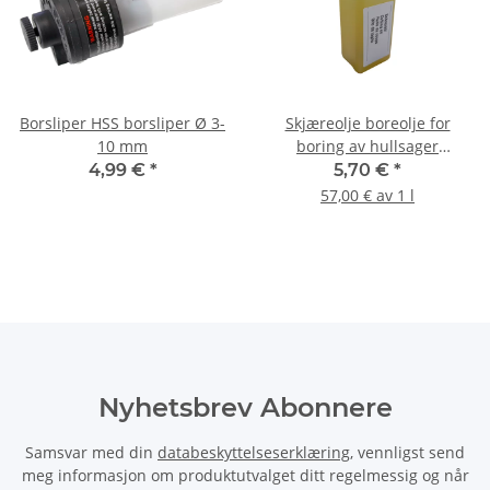
Borsliper HSS borsliper Ø 3-
Skjæreolje boreolje for
10 mm
boring av hullsager
metallbor 100ml
4,99 €
*
5,70 €
*
57,00 € av 1 l
Nyhetsbrev Abonnere
Samsvar med din
databeskyttelseserklæring
, vennligst send
meg informasjon om produktutvalget ditt regelmessig og når