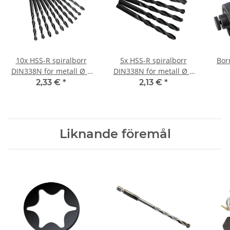
10x HSS-R spiralborr
5x HSS-R spiralborr
Bor
DIN338N för metall Ø 5
DIN338N för metall Ø 9
mm
mm
2,33 €
*
2,13 €
*
Liknande föremål