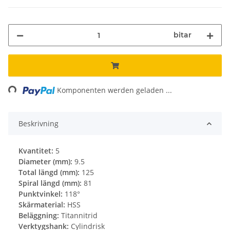
bitar
Loading...
Komponenten werden geladen ...
Beskrivning
Kvantitet:
5
Diameter (mm):
9.5
Total längd (mm):
125
Spiral längd (mm):
81
Punktvinkel:
118°
Skärmaterial:
HSS
Beläggning:
Titannitrid
Verktygshank:
Cylindrisk