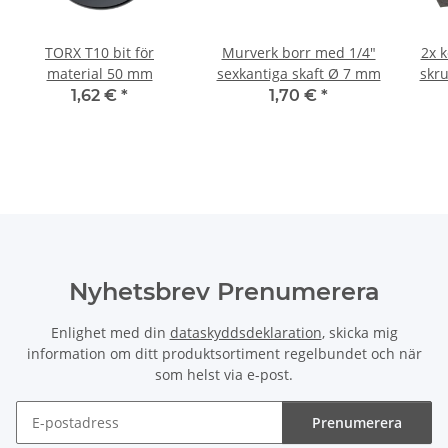
TORX T10 bit för
Murverk borr med 1/4"
2x k
material 50 mm
sexkantiga skaft Ø 7 mm
skr
1,62 €
*
1,70 €
*
Nyhetsbrev Prenumerera
Enlighet med din
dataskyddsdeklaration
, skicka mig
information om ditt produktsortiment regelbundet och när
som helst via e-post.
Prenumerera