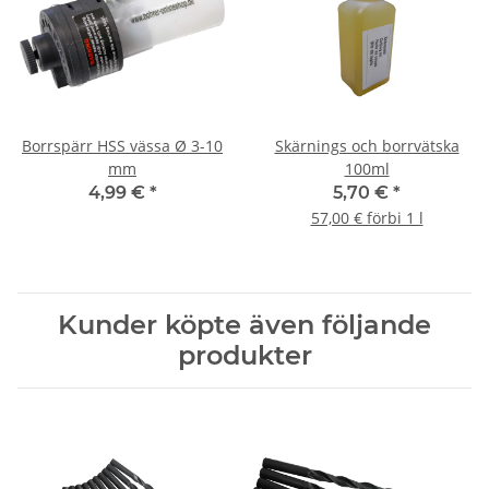
Borrspärr HSS vässa Ø 3-10
Skärnings och borrvätska
mm
100ml
4,99 €
*
5,70 €
*
57,00 € förbi 1 l
Kunder köpte även följande
produkter