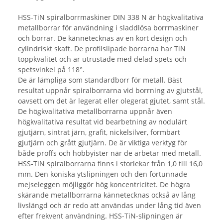
HSS-TiN spiralborrmaskiner DIN 338 N är högkvalitativa
metallborrar för användning i sladdlösa borrmaskiner
och borrar. De kännetecknas av en kort design och
cylindriskt skaft. De profilslipade borrarna har TiN
toppkvalitet och är utrustade med delad spets och
spetsvinkel på 118°.
De är lämpliga som standardborr för metall. Bäst
resultat uppnår spiralborrarna vid borrning av gjutstål,
oavsett om det är legerat eller olegerat gjutet, samt stål.
De högkvalitativa metallborrarna uppnår även
högkvalitativa resultat vid bearbetning av nodulärt
gjutjärn, sintrat järn, grafit, nickelsilver, formbart
gjutjärn och grått gjutjärn. De är viktiga verktyg för
både proffs och hobbyister när de arbetar med metall.
HSS-TiN spiralborrarna finns i storlekar från 1,0 till 16,0
mm. Den koniska ytslipningen och den förtunnade
mejseleggen möjliggör hög koncentricitet. De högra
skärande metallborrarna kännetecknas också av lång
livslängd och är redo att användas under lång tid även
efter frekvent användning. HSS-TiN-slipningen är