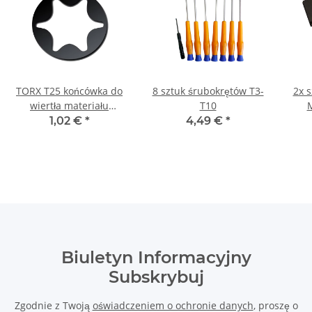
TORX T25 końcówka do
8 sztuk śrubokrętów T3-
2x 
wiertła materiału
T10
M
długości 25 mm
mag
1,02 €
*
4,49 €
*
Biuletyn Informacyjny
Subskrybuj
Zgodnie z Twoją
oświadczeniem o ochronie danych
, proszę o