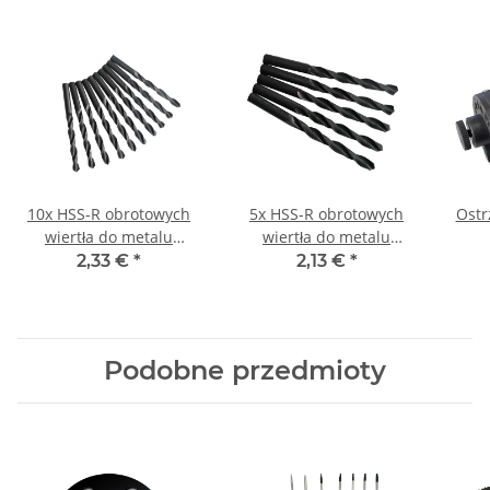
10x HSS-R obrotowych
5x HSS-R obrotowych
Ostr
wiertła do metalu
wiertła do metalu
DIN338N Ø 5 mm
DIN338N Ø 9 mm
2,33 €
*
2,13 €
*
Podobne przedmioty