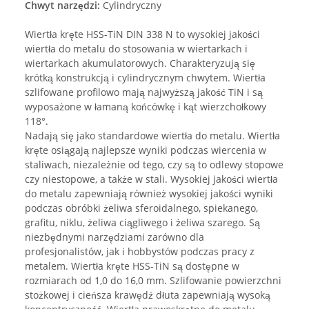
Chwyt narzędzi:
Cylindryczny
Wiertła kręte HSS-TiN DIN 338 N to wysokiej jakości
wiertła do metalu do stosowania w wiertarkach i
wiertarkach akumulatorowych. Charakteryzują się
krótką konstrukcją i cylindrycznym chwytem. Wiertła
szlifowane profilowo mają najwyższą jakość TiN i są
wyposażone w łamaną końcówkę i kąt wierzchołkowy
118°.
Nadają się jako standardowe wiertła do metalu. Wiertła
kręte osiągają najlepsze wyniki podczas wiercenia w
staliwach, niezależnie od tego, czy są to odlewy stopowe
czy niestopowe, a także w stali. Wysokiej jakości wiertła
do metalu zapewniają również wysokiej jakości wyniki
podczas obróbki żeliwa sferoidalnego, spiekanego,
grafitu, niklu, żeliwa ciągliwego i żeliwa szarego. Są
niezbędnymi narzędziami zarówno dla
profesjonalistów, jak i hobbystów podczas pracy z
metalem. Wiertła kręte HSS-TiN są dostępne w
rozmiarach od 1,0 do 16,0 mm. Szlifowanie powierzchni
stożkowej i cieńsza krawędź dłuta zapewniają wysoką