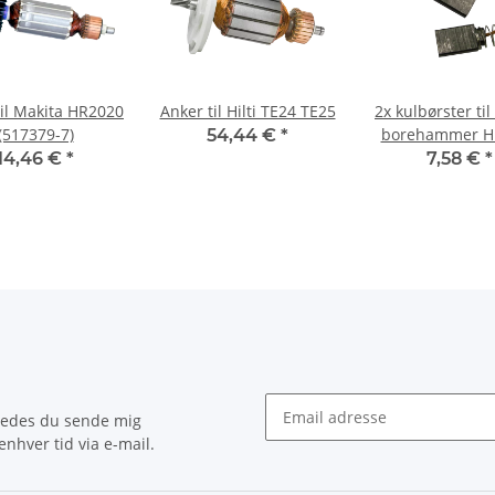
til Makita HR2020
Anker til Hilti TE24 TE25
2x kulbørster ti
(517379-7)
borehammer H
54,44 €
*
9,9 x 5,9 x 15
14,46 €
*
7,58 €
*
bedes du sende mig
nhver tid via e-mail.
Nyhedsbrev Abonner