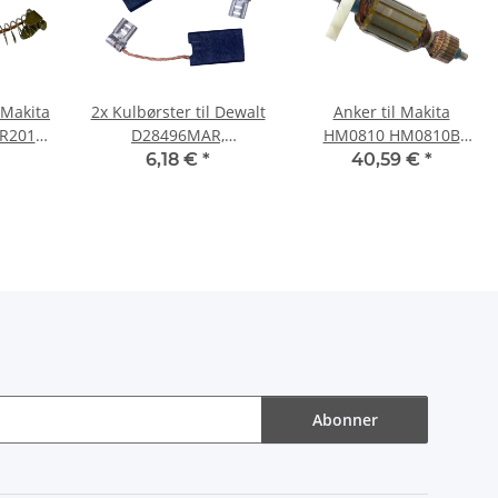
l Makita
2x Kulbørster til Dewalt
Anker til Makita
R2010
D28496MAR,
HM0810 HM0810B
,2 mm
D28496MB2, DWE4557
HM0810T
6,18 €
*
40,59 €
*
Abonner