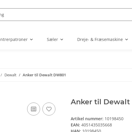
entrerpatroner
Sæler
Dreje- & Fræsemaskine
Dewalt
Anker til Dewalt DW801
Anker til Dewal
Artikel nummer:
10198450
EAN:
4051435035668
HAN:
10198450