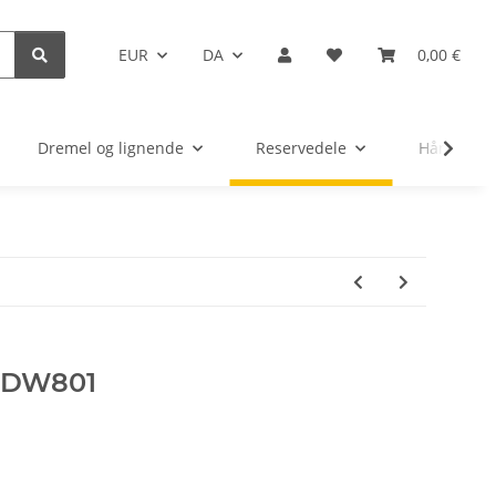
EUR
DA
0,00 €
Dremel og lignende
Reservedele
Håndværkt
t DW801