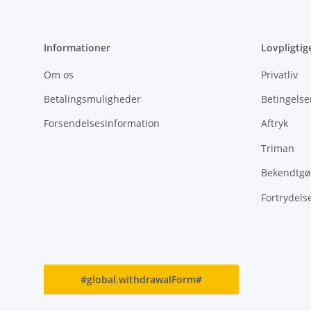
Informationer
Lovpligtig
Om os
Privatliv
Betalingsmuligheder
Betingelse
Forsendelsesinformation
Aftryk
Triman
Bekendtgør
Fortrydels
#global.withdrawalForm#