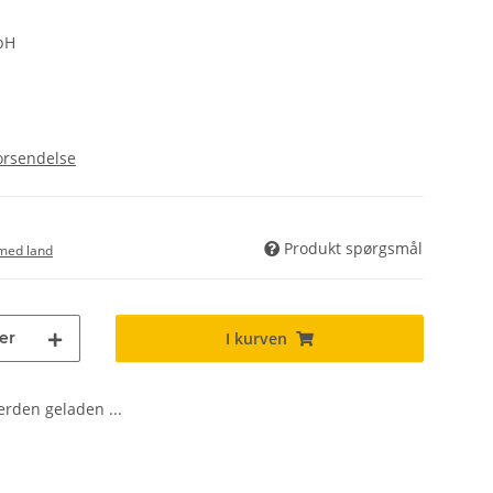
bH
orsendelse
Produkt spørgsmål
med land
er
I kurven
den geladen ...