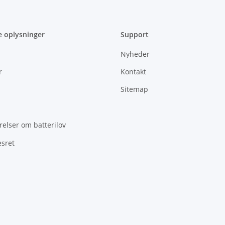
e oplysninger
Support
Nyheder
r
Kontakt
Sitemap
elser om batterilov
esret