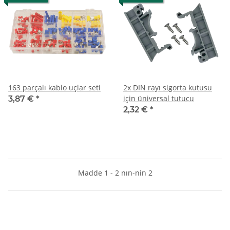
163 parçalı kablo uçlar seti
2x DIN rayı sigorta kutusu
için üniversal tutucu
3,87 €
*
2,32 €
*
Madde 1 - 2 nın-nin 2