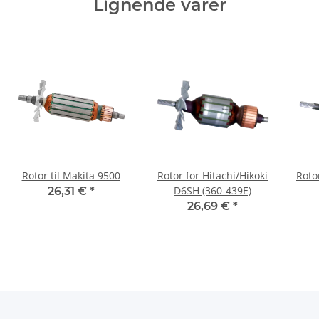
Lignende varer
Rotor til Makita 9500
Rotor for Hitachi/Hikoki
Roto
D6SH (360-439E)
26,31 €
*
26,69 €
*