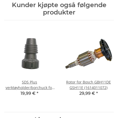
Kunder kjøpte også følgende
produkter
SDS Plus
Rotor for Bosch GBH11DE
verktøyholder/borchuck for
GSH11E (1614011072)
Hilti TE24 TE25 (277057)
19,99 €
*
29,99 €
*