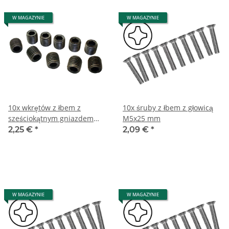
W MAGAZYNIE
W MAGAZYNIE
10x wkrętów z łbem z
10x śruby z łbem z głowicą
sześciokątnym gniazdem
M5x25 mm
M6x12 mm
2,25 €
*
2,09 €
*
W MAGAZYNIE
W MAGAZYNIE