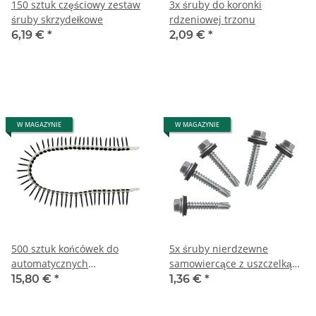
150 sztuk częściowy zestaw
3x śruby do koronki
śruby skrzydełkowe
rdzeniowej trzonu
6,19 €
*
2,09 €
*
W MAGAZYNIE
W MAGAZYNIE
500 sztuk końcówek do
5x śruby nierdzewne
automatycznych
samowiercące z uszczelką
śrubokrętów
6,3x25 mm
15,80 €
*
1,36 €
*