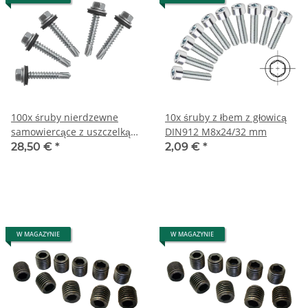
100x śruby nierdzewne
10x śruby z łbem z głowicą
samowiercące z uszczelką
DIN912 M8x24/32 mm
6,3x25 mm
28,50 €
*
2,09 €
*
W MAGAZYNIE
W MAGAZYNIE