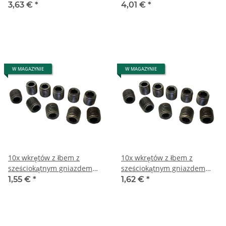
M14x14 mm
M16x16 mm
3,63 €
*
4,01 €
*
W MAGAZYNIE
W MAGAZYNIE
10x wkrętów z łbem z
10x wkrętów z łbem z
sześciokątnym gniazdem
sześciokątnym gniazdem
M2x12 mm
M3x12 mm
1,55 €
*
1,62 €
*