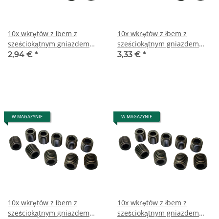
10x wkrętów z łbem z
10x wkrętów z łbem z
sześciokątnym gniazdem
sześciokątnym gniazdem
M10x12 mm
M12x12 mm
2,94 €
*
3,33 €
*
W MAGAZYNIE
W MAGAZYNIE
10x wkrętów z łbem z
10x wkrętów z łbem z
sześciokątnym gniazdem
sześciokątnym gniazdem