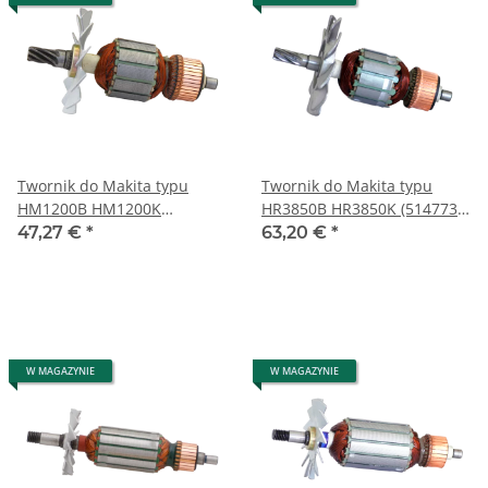
Twornik do Makita typu
Twornik do Makita typu
HM1200B HM1200K
HR3850B HR3850K (514773-
(514778-4-110V/120V)
4-110V/120V)
47,27 €
*
63,20 €
*
W MAGAZYNIE
W MAGAZYNIE