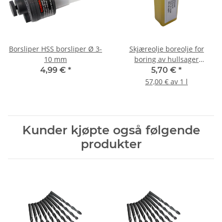
Borsliper HSS borsliper Ø 3-
Skjæreolje boreolje for
10 mm
boring av hullsager
metallbor 100ml
4,99 €
*
5,70 €
*
57,00 € av 1 l
Kunder kjøpte også følgende
produkter