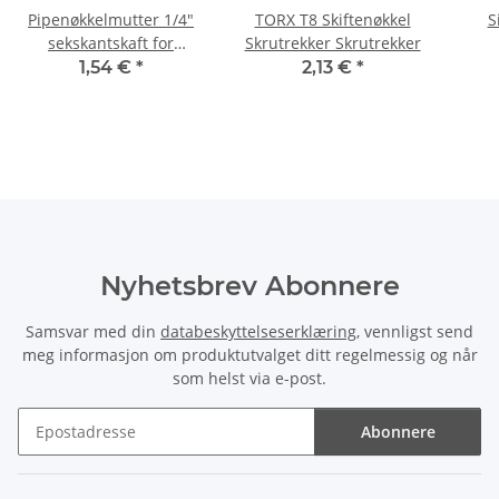
Pipenøkkelmutter 1/4"
TORX T8 Skiftenøkkel
S
sekskantskaft for
Skrutrekker Skrutrekker
batteridrevet
r
1,54 €
*
2,13 €
*
skrutrekker/slagnøkkel
Mei
11 mm
Nyhetsbrev Abonnere
Samsvar med din
databeskyttelseserklæring
, vennligst send
meg informasjon om produktutvalget ditt regelmessig og når
som helst via e-post.
Abonnere
Nyhetsbrev Abonnere