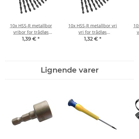
10x HSS-R metallbor
10x HSS-R metallbor vri
10
vribor for trådløs
vri for trådløs
v
skrutrekker/bor Ø 0,5
skrutrekker/bore Ø 0,6
skr
1,39 €
*
1,32 €
*
mm
mm
Lignende varer