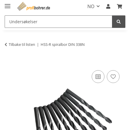
NO
Tilbake til listen
HSS-R spiralbor DIN 338N