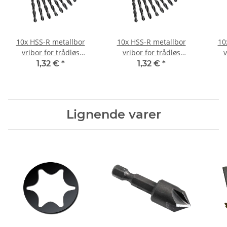
10x HSS-R metallbor
10x HSS-R metallbor
10
vribor for trådløs
vribor for trådløs
v
skrutrekker/bore Ø 1,5
skrutrekker/bor Ø 0,4
skr
1,32 €
*
1,32 €
*
mm
mm
Lignende varer