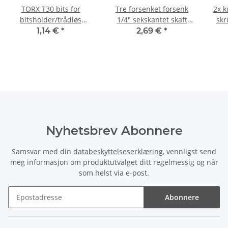
TORX T30 bits for
Tre forsenket forsenk
2x k
bitsholder/trådløs
1/4" sekskantet skaft
skr
skrutrekker/slagskrutrekker
slagnøkkel/trådløs
1,14 €
*
2,69 €
*
25 mm
skrutrekker 13 mm
Nyhetsbrev Abonnere
Samsvar med din
databeskyttelseserklæring
, vennligst send
meg informasjon om produktutvalget ditt regelmessig og når
som helst via e-post.
Abonnere
Nyhetsbrev Abonnere