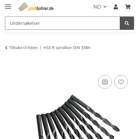
NO
Tilbake til listen
HSS-R spiralbor DIN 338N