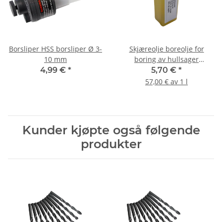
Borsliper HSS borsliper Ø 3-
Skjæreolje boreolje for
10 mm
boring av hullsager
metallbor 100ml
4,99 €
*
5,70 €
*
57,00 € av 1 l
Kunder kjøpte også følgende
produkter