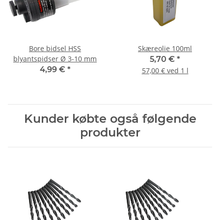
Bore bidsel HSS
Skæreolie 100ml
blyantspidser Ø 3-10 mm
5,70 €
*
4,99 €
*
57,00 € ved 1 l
Kunder købte også følgende
produkter