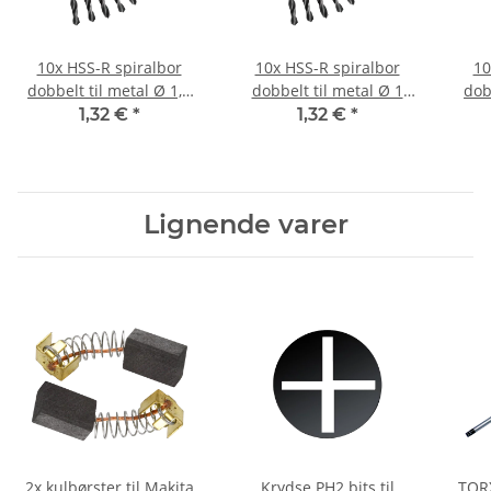
10x HSS-R spiralbor
10x HSS-R spiralbor
10
dobbelt til metal Ø 1,5
dobbelt til metal Ø 1
dob
mm
mm
1,32 €
*
1,32 €
*
Lignende varer
2x kulbørster til Makita
Krydse PH2 bits til
TORX