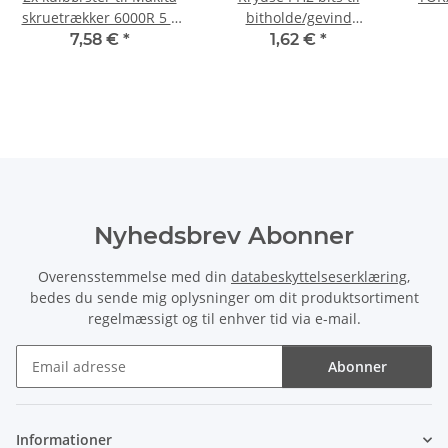
skruetrækker 6000R 5 x
bitholde/gevind
8 x 11 mm
skruetrække/slagnøgle
7,58 €
*
1,62 €
*
50 mm
Nyhedsbrev Abonner
Overensstemmelse med din
databeskyttelseserklæring
,
bedes du sende mig oplysninger om dit produktsortiment
regelmæssigt og til enhver tid via e-mail.
Abonner
Nyhedsbrev Abonner
Informationer