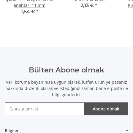
anahtarı 11 mm
Kı
2,13 €
*
Ç
1,54 €
*
Bülten Abone olmak
Veri koruma beyanınıza
uygun olarak, lütfen ürün yelpazeniz
hakkında düzenli olarak ve istediğiniz zaman bana e-posta ile
bilgi gönderin.
Abone olmak
Bülten Abone olmak
Bilgiler