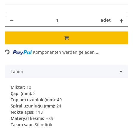
adet
ading...
Komponenten werden geladen ...
Tanım
Miktar:
10
Çapı (mm):
2
Toplam uzunluk (mm):
49
Spiral uzunluğu (mm):
24
Nokta açısı:
118°
Materyal kesme:
HSS
Takım sapı:
Silindirik