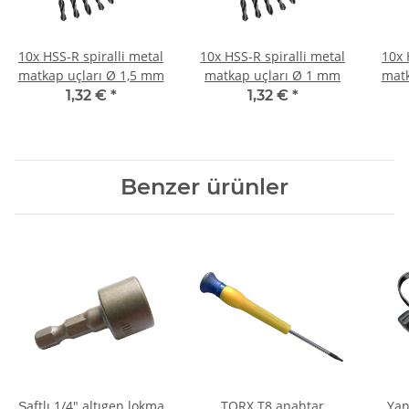
10x HSS-R spiralli metal
10x HSS-R spiralli metal
10x 
matkap uçları Ø 1,5 mm
matkap uçları Ø 1 mm
matk
1,32 €
*
1,32 €
*
Benzer ürünler
Şaftlı 1/4" altıgen lokma
TORX T8 anahtar
Yan