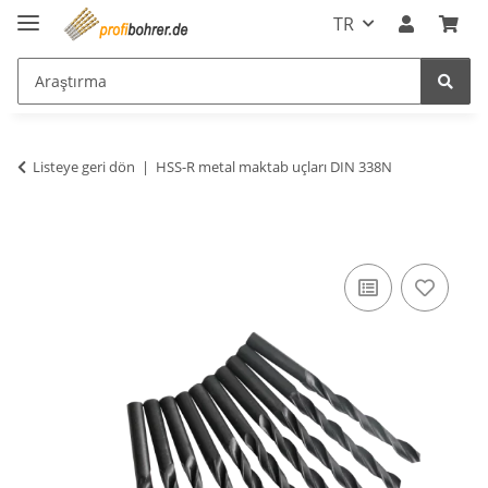
TR
Listeye geri dön
HSS-R metal maktab uçları DIN 338N