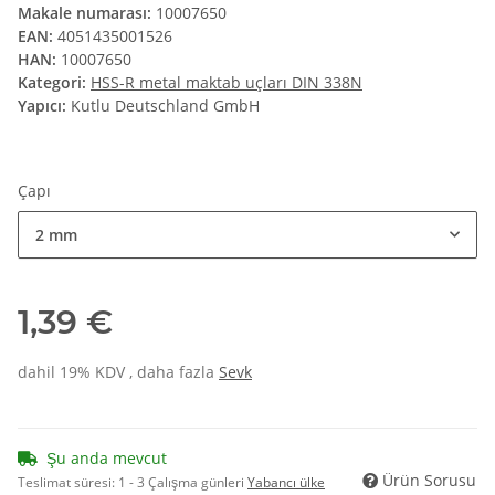
Makale numarası:
10007650
EAN:
4051435001526
HAN:
10007650
Kategori:
HSS-R metal maktab uçları DIN 338N
Yapıcı:
Kutlu Deutschland GmbH
Çapı
2 mm
1,39 €
dahil 19% KDV , daha fazla
Sevk
Şu anda mevcut
Ürün Sorusu
Teslimat süresi:
1 - 3 Çalışma günleri
Yabancı ülke