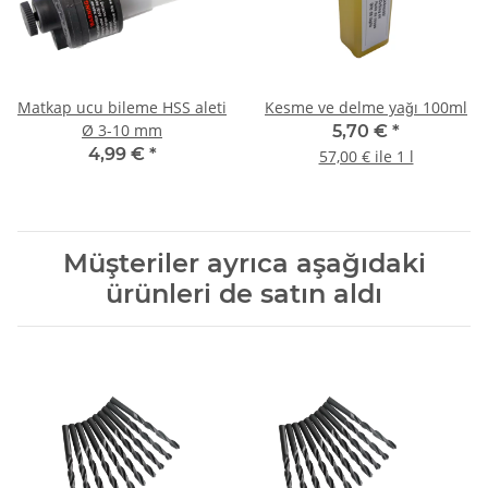
Matkap ucu bileme HSS aleti
Kesme ve delme yağı 100ml
Ø 3-10 mm
5,70 €
*
4,99 €
*
57,00 € ile 1 l
Müşteriler ayrıca aşağıdaki
ürünleri de satın aldı