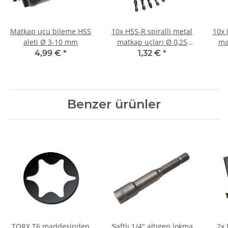
Matkap ucu bileme HSS
10x HSS-R spiralli metal
10x 
aleti Ø 3-10 mm
matkap uçları Ø 0,25
ma
mm
4,99 €
*
1,32 €
*
Benzer ürünler
TORX T6 maddesinden
Şaftlı 1/4" altıgen lokma
2x 