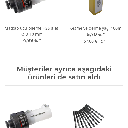
Matkap ucu bileme HSS aleti
Kesme ve delme yağı 100ml
Ø 3-10 mm
5,70 €
*
4,99 €
*
57,00 € ile 1 l
Müşteriler ayrıca aşağıdaki
ürünleri de satın aldı