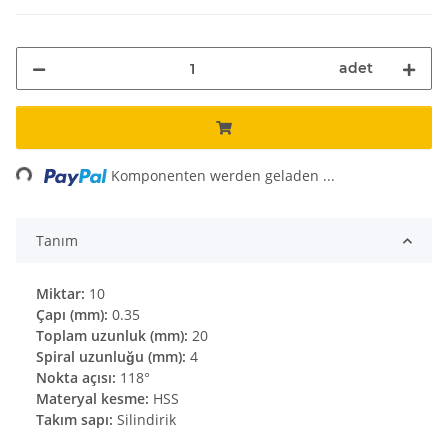
adet
ading...
Komponenten werden geladen ...
Tanım
Miktar:
10
Çapı (mm):
0.35
Toplam uzunluk (mm):
20
Spiral uzunluğu (mm):
4
Nokta açısı:
118°
Materyal kesme:
HSS
Takım sapı:
Silindirik