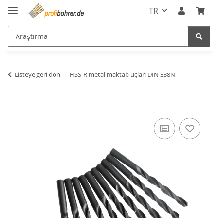
TR
Listeye geri dön
HSS-R metal maktab uçları DIN 338N