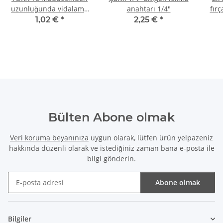
uzunluğunda vidalama
anahtarı 1/4"
fırç
ucu 25 mm
8
1,02 €
*
2,25 €
*
Bülten Abone olmak
Veri koruma beyanınıza
uygun olarak, lütfen ürün yelpazeniz
hakkında düzenli olarak ve istediğiniz zaman bana e-posta ile
bilgi gönderin.
Abone olmak
Bülten Abone olmak
Bilgiler