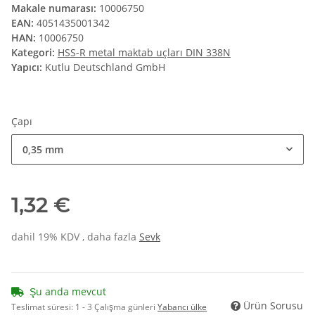
Makale numarası:
10006750
EAN:
4051435001342
HAN:
10006750
Kategori:
HSS-R metal maktab uçları DIN 338N
Yapıcı:
Kutlu Deutschland GmbH
Çapı
0,35 mm
1,32 €
dahil 19% KDV , daha fazla
Sevk
Şu anda mevcut
Ürün Sorusu
Teslimat süresi:
1 - 3 Çalışma günleri
Yabancı ülke