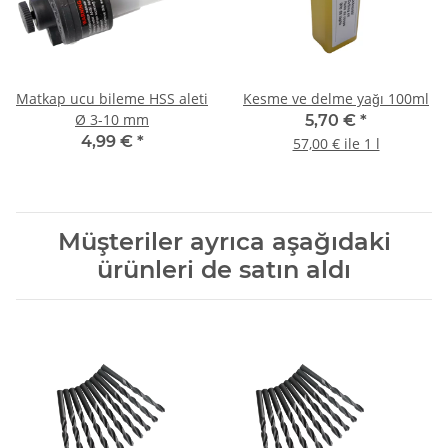
Matkap ucu bileme HSS aleti
Kesme ve delme yağı 100ml
Ø 3-10 mm
5,70 €
*
4,99 €
*
57,00 € ile 1 l
Müşteriler ayrıca aşağıdaki
ürünleri de satın aldı