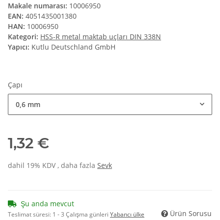
Makale numarası:
10006950
EAN:
4051435001380
HAN:
10006950
Kategori:
HSS-R metal maktab uçları DIN 338N
Yapıcı:
Kutlu Deutschland GmbH
Çapı
0,6 mm
1,32 €
dahil 19% KDV , daha fazla
Sevk
Şu anda mevcut
Ürün Sorusu
Teslimat süresi:
1 - 3 Çalışma günleri
Yabancı ülke