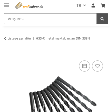
TR
Listeye geri dön
HSS-R metal maktab uçları DIN 338N