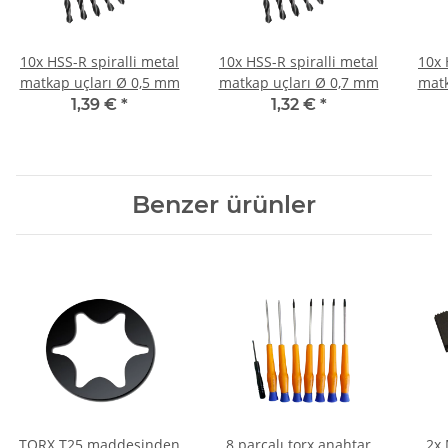
10x HSS-R spiralli metal
10x HSS-R spiralli metal
10x 
matkap uçları Ø 0,5 mm
matkap uçları Ø 0,7 mm
matk
1,39 €
*
1,32 €
*
Benzer ürünler
TORX T25 maddesinden
8 parçalı torx anahtar
2x 