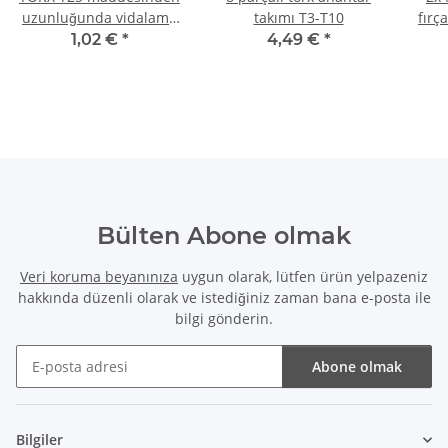
uzunluğunda vidalama
takımı T3-T10
fırç
ucu 25 mm
6830
1,02 €
*
4,49 €
*
Bülten Abone olmak
Veri koruma beyanınıza
uygun olarak, lütfen ürün yelpazeniz
hakkında düzenli olarak ve istediğiniz zaman bana e-posta ile
bilgi gönderin.
Abone olmak
Bülten Abone olmak
Bilgiler